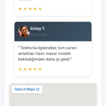
★
★
★
★
★
Gülay T.
28 Apr 2025
“ Telefonla ilgilendiler, tüm süreci
anlattılar. Hazır mezar modeli
beklediğimden daha iyi geldi.”
★
★
★
★
★