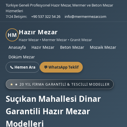
Türkiye Geneli Profesyonel Hazır Mezar, Mermer ve Beton Mezar
Hizmetleri
7/24 İletişim:
+90 537 322 54 26
info@mermermezar.com
Hazır Mezar
HM
Hazır Mezar • Mermer Mezar • Granit Mezar
Anasayfa
Hazır Mezar
Beton Mezar
Mozaik Mezar
Döküm Mezar
📞 Hemen Ara
💬 WhatsApp Teklif
★ 20 YIL FIRMA GARANTILI & TESCILLI MODELLER
Suçıkan Mahallesi Dinar
Garantili Hazır Mezar
Modelleri