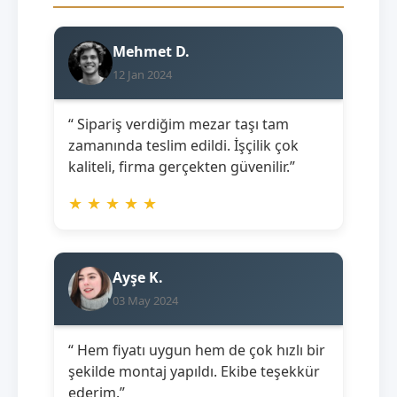
Mehmet D.
12 Jan 2024
“ Sipariş verdiğim mezar taşı tam
zamanında teslim edildi. İşçilik çok
kaliteli, firma gerçekten güvenilir.”
★
★
★
★
★
Ayşe K.
03 May 2024
“ Hem fiyatı uygun hem de çok hızlı bir
şekilde montaj yapıldı. Ekibe teşekkür
ederim.”