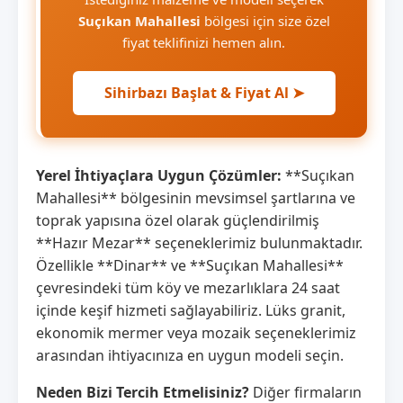
Suçıkan Mahallesi
bölgesi için size özel
fiyat teklifinizi hemen alın.
Sihirbazı Başlat & Fiyat Al ➤
Yerel İhtiyaçlara Uygun Çözümler:
**Suçıkan
Mahallesi** bölgesinin mevsimsel şartlarına ve
toprak yapısına özel olarak güçlendirilmiş
**Hazır Mezar** seçeneklerimiz bulunmaktadır.
Özellikle **Dinar** ve **Suçıkan Mahallesi**
çevresindeki tüm köy ve mezarlıklara 24 saat
içinde keşif hizmeti sağlayabiliriz. Lüks granit,
ekonomik mermer veya mozaik seçeneklerimiz
arasından ihtiyacınıza en uygun modeli seçin.
Neden Bizi Tercih Etmelisiniz?
Diğer firmaların