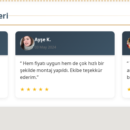
eri
Ayşe K.
03 May 2024
“ Hem fiyatı uygun hem de çok hızlı bir
“
şekilde montaj yapıldı. Ekibe teşekkür
a
ederim.”
b
★
★
★
★
★