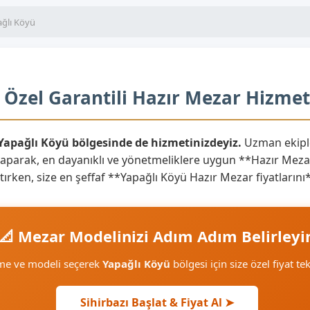
ağlı Köyü
 Özel Garantili Hazır Mezar Hizmet
 Yapağlı Köyü bölgesinde de hizmetinizdeyiz.
Uzman ekiple
yaparak, en dayanıklı ve yönetmeliklere uygun **Hazır Mezar
aratırken, size en şeffaf **Yapağlı Köyü Hazır Mezar fiyatları
📐 Mezar Modelinizi Adım Adım Belirleyi
eme ve modeli seçerek
Yapağlı Köyü
bölgesi için size özel fiyat te
Sihirbazı Başlat & Fiyat Al ➤