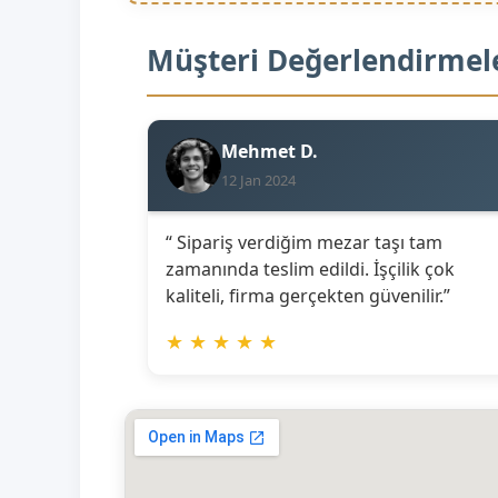
Müşteri Değerlendirmel
Mehmet D.
12 Jan 2024
“ Sipariş verdiğim mezar taşı tam
zamanında teslim edildi. İşçilik çok
kaliteli, firma gerçekten güvenilir.”
★
★
★
★
★