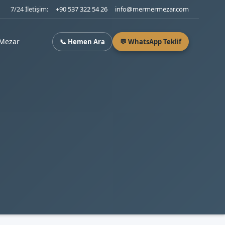
7/24 İletişim:
+90 537 322 54 26
info@mermermezar.com
Mezar
📞 Hemen Ara
💬 WhatsApp Teklif