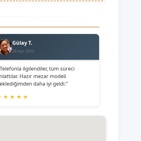
Gülay T.
28 Apr 2025
 Telefonla ilgilendiler, tüm süreci
nlattılar. Hazır mezar modeli
eklediğimden daha iyi geldi.”
★
★
★
★
★