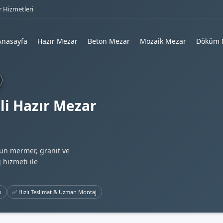
 Hizmetleri
Anasayfa
Hazır Mezar
Beton Mezar
Mozaik Mezar
Döküm 
li Hazır Mezar
gun mermer, granit ve
 hizmeti ile
ı
✅ Hızlı Teslimat & Uzman Montaj