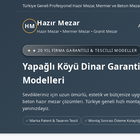
Türkiye Geneli Profesyonel Hazır Mezar, Mermer ve Beton Mezar
Hazır Mezar
HM
Hazır Mezar • Mermer Mezar • Granit Mezar
★ 20 YIL FIRMA GARANTILI & TESCILLI MODELLER
Yapağlı Köyü Dinar Garanti
Modelleri
Sevdikleriniz için uzun ömürlü, estetik ve bütçenize uy
beton hazır mezar çözümleri. Türkiye geneli hızlı montaj
yanınızdayız.
✅ Marka Patent & Tasarım Tescil
✅ Montaj Sonrası Ödeme Kolaylığ