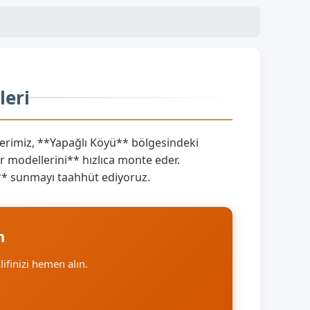
leri
rimiz, **Yapağlı Köyü** bölgesindeki
 modellerini** hızlıca monte eder.
nı** sunmayı taahhüt ediyoruz.
n
klifinizi hemen alın.