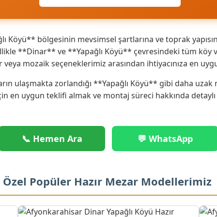
ı Köyü** bölgesinin mevsimsel şartlarına ve toprak yapısın
ikle **Dinar** ve **Yapağlı Köyü** çevresindeki tüm köy ve 
r veya mozaik seçeneklerimiz arasından ihtiyacınıza en uyg
rın ulaşmakta zorlandığı **Yapağlı Köyü** gibi daha uzak no
çin en uygun teklifi almak ve montaj süreci hakkında detaylı
📞 Hemen Ara
💬 WhatsApp
e Özel Popüler Hazır Mezar Modellerimiz