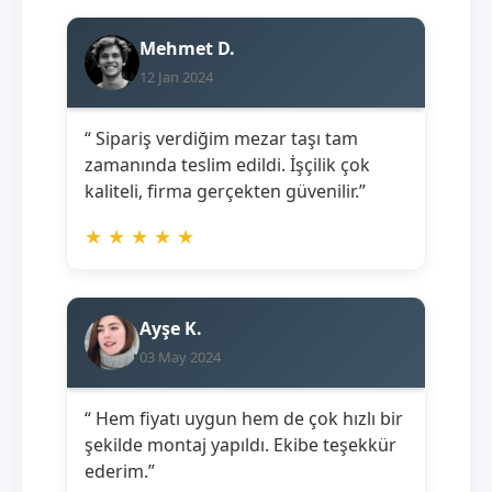
Mehmet D.
12 Jan 2024
“ Sipariş verdiğim mezar taşı tam
zamanında teslim edildi. İşçilik çok
kaliteli, firma gerçekten güvenilir.”
★
★
★
★
★
Ayşe K.
03 May 2024
“ Hem fiyatı uygun hem de çok hızlı bir
şekilde montaj yapıldı. Ekibe teşekkür
ederim.”