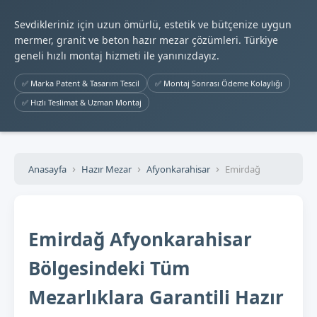
Sevdikleriniz için uzun ömürlü, estetik ve bütçenize uygun
mermer, granit ve beton hazır mezar çözümleri. Türkiye
geneli hızlı montaj hizmeti ile yanınızdayız.
✅ Marka Patent & Tasarım Tescil
✅ Montaj Sonrası Ödeme Kolaylığı
✅ Hızlı Teslimat & Uzman Montaj
Anasayfa
Hazır Mezar
Afyonkarahisar
Emirdağ
Emirdağ Afyonkarahisar
Bölgesindeki Tüm
Mezarlıklara Garantili Hazır