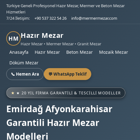
Türkiye Geneli Profesyonel Hazır Mezar, Mermer ve Beton Mezar
Hizmetleri
7/24 İletişim:
+90 537 322 54 26
info@mermermezar.com
Hazır Mezar
HM
Hazır Mezar • Mermer Mezar • Granit Mezar
Anasayfa
Hazır Mezar
Beton Mezar
Mozaik Mezar
Döküm Mezar
📞 Hemen Ara
💬 WhatsApp Teklif
★ 20 YIL FIRMA GARANTILI & TESCILLI MODELLER
Emirdağ Afyonkarahisar
Garantili Hazır Mezar
Modelleri