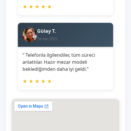
★
★
★
★
★
Gülay T.
28 Apr 2025
“ Telefonla ilgilendiler, tüm süreci
anlattılar. Hazır mezar modeli
beklediğimden daha iyi geldi.”
★
★
★
★
★