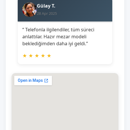
Gülay T.
28 Apr 2025
“ Telefonla ilgilendiler, tüm süreci
anlattılar. Hazır mezar modeli
beklediğimden daha iyi geldi.”
★
★
★
★
★