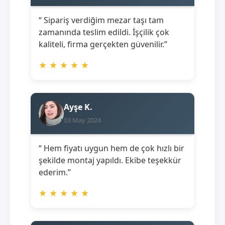
“ Sipariş verdiğim mezar taşı tam
zamanında teslim edildi. İşçilik çok
kaliteli, firma gerçekten güvenilir.”
★
★
★
★
★
Ayşe K.
03 May 2024
“ Hem fiyatı uygun hem de çok hızlı bir
şekilde montaj yapıldı. Ekibe teşekkür
ederim.”
★
★
★
★
★