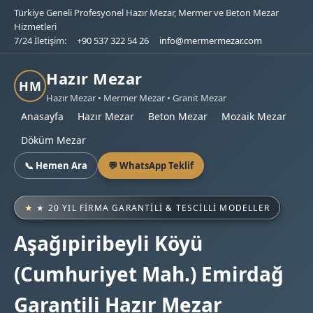
Türkiye Geneli Profesyonel Hazır Mezar, Mermer ve Beton Mezar
Hizmetleri
7/24 İletişim:
+90 537 322 54 26
info@mermermezar.com
Hazır Mezar
HM
Hazır Mezar • Mermer Mezar • Granit Mezar
Anasayfa
Hazır Mezar
Beton Mezar
Mozaik Mezar
Döküm Mezar
📞 Hemen Ara
💬 WhatsApp Teklif
★ 20 YIL FIRMA GARANTILI & TESCILLI MODELLER
Aşağıpiribeyli Köyü
(Cumhuriyet Mah.) Emirdağ
Garantili Hazır Mezar