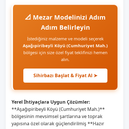
📐 Mezar Modelinizi Adım
Adım Belirleyin
İstediğiniz malzeme ve modeli seçerek
Aşağıpiribeyli Köyü (Cumhuriyet Mah.)
bölgesi için size özel fiyat teklifinizi hemen
alın.
Sihirbazı Başlat & Fiyat Al ➤
Yerel İhtiyaçlara Uygun Çözümler:
**Aşağıpiribeyli Köyü (Cumhuriyet Mah.)**
bölgesinin mevsimsel şartlarına ve toprak
yapısına özel olarak güçlendirilmiş **Hazır