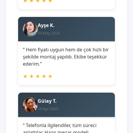
★
★
★
★
★
Ayşe K.
03 May 2024
“ Hem fiyatı uygun hem de çok hızlı bir
şekilde montaj yapıldı. Ekibe teşekkür
ederim.”
★
★
★
★
★
Gülay T.
28 Apr 2025
“ Telefonla ilgilendiler, tüm süreci
anlattılar. Hazır mezar modeli