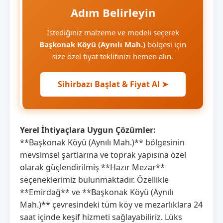
Adım Belirleyin
İstediğiniz malzeme ve modeli seçerek
Başkonak Köyü (Aynılı Mah.)
bölgesi için
size özel fiyat teklifinizi hemen alın.
Sihirbazı Başlat & Fiyat Al ➤
Yerel İhtiyaçlara Uygun Çözümler:
**Başkonak Köyü (Aynılı Mah.)** bölgesinin
mevsimsel şartlarına ve toprak yapısına özel
olarak güçlendirilmiş **Hazır Mezar**
seçeneklerimiz bulunmaktadır. Özellikle
**Emirdağ** ve **Başkonak Köyü (Aynılı
Mah.)** çevresindeki tüm köy ve mezarlıklara 24
saat içinde keşif hizmeti sağlayabiliriz. Lüks