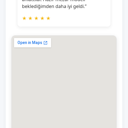
beklediğimden daha iyi geldi.”
★
★
★
★
★