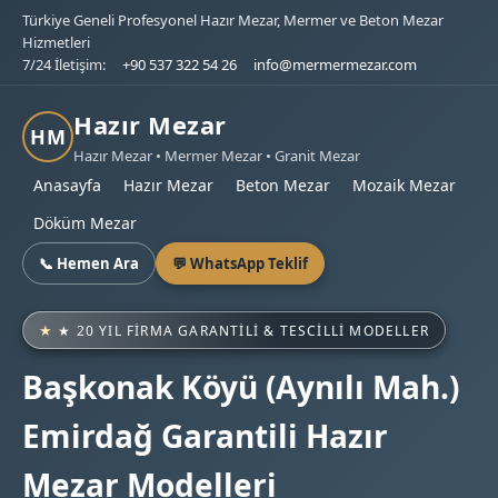
Türkiye Geneli Profesyonel Hazır Mezar, Mermer ve Beton Mezar
Hizmetleri
7/24 İletişim:
+90 537 322 54 26
info@mermermezar.com
Hazır Mezar
HM
Hazır Mezar • Mermer Mezar • Granit Mezar
Anasayfa
Hazır Mezar
Beton Mezar
Mozaik Mezar
Döküm Mezar
📞 Hemen Ara
💬 WhatsApp Teklif
★ 20 YIL FIRMA GARANTILI & TESCILLI MODELLER
Başkonak Köyü (Aynılı Mah.)
Emirdağ Garantili Hazır
Mezar Modelleri