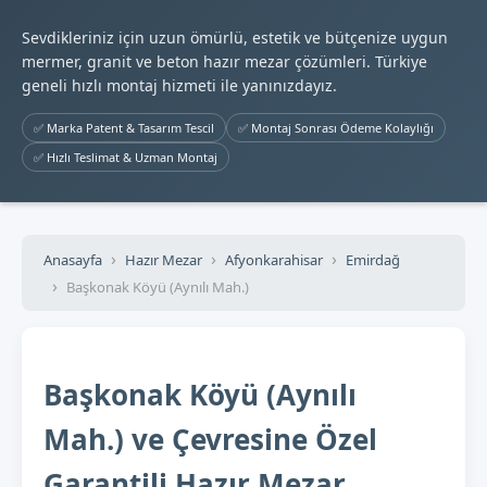
Sevdikleriniz için uzun ömürlü, estetik ve bütçenize uygun
mermer, granit ve beton hazır mezar çözümleri. Türkiye
geneli hızlı montaj hizmeti ile yanınızdayız.
✅ Marka Patent & Tasarım Tescil
✅ Montaj Sonrası Ödeme Kolaylığı
✅ Hızlı Teslimat & Uzman Montaj
Anasayfa
Hazır Mezar
Afyonkarahisar
Emirdağ
Başkonak Köyü (Aynılı Mah.)
Başkonak Köyü (Aynılı
Mah.) ve Çevresine Özel
Garantili Hazır Mezar