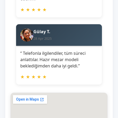
★
★
★
★
★
Gülay T.
28 Apr 2025
“ Telefonla ilgilendiler, tüm süreci
anlattılar. Hazır mezar modeli
beklediğimden daha iyi geldi.”
★
★
★
★
★