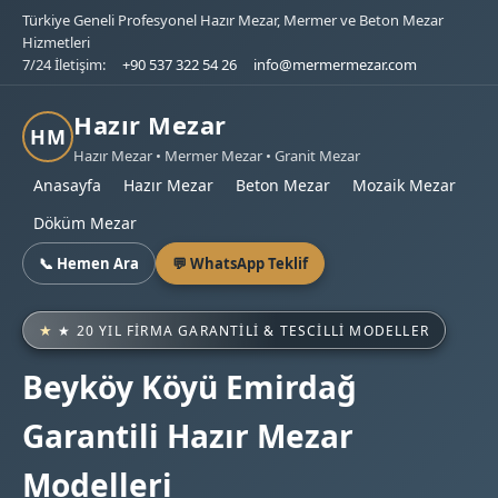
Türkiye Geneli Profesyonel Hazır Mezar, Mermer ve Beton Mezar
Hizmetleri
7/24 İletişim:
+90 537 322 54 26
info@mermermezar.com
Hazır Mezar
HM
Hazır Mezar • Mermer Mezar • Granit Mezar
Anasayfa
Hazır Mezar
Beton Mezar
Mozaik Mezar
Döküm Mezar
📞 Hemen Ara
💬 WhatsApp Teklif
★ 20 YIL FIRMA GARANTILI & TESCILLI MODELLER
Beyköy Köyü Emirdağ
Garantili Hazır Mezar
Modelleri