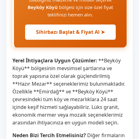
Beyköy Köyü
bölgesi için size özel fiyat
teklifinizi hemen alın.
Sihirbazı Başlat & Fiyat Al ➤
Yerel İhtiyaçlara Uygun Çözümler:
**Beyköy
Köyü** bölgesinin mevsimsel şartlarına ve
toprak yapısına özel olarak güçlendirilmiş
**Hazır Mezar** seçeneklerimiz bulunmaktadır.
Özellikle **Emirdağ** ve **Beyköy Köyü**
çevresindeki tüm köy ve mezarlıklara 24 saat
içinde keşif hizmeti sağlayabiliriz. Lüks granit,
ekonomik mermer veya mozaik seçeneklerimiz
arasından ihtiyacınıza en uygun modeli seçin.
Neden Bizi Tercih Etmelisiniz?
Diğer firmaların