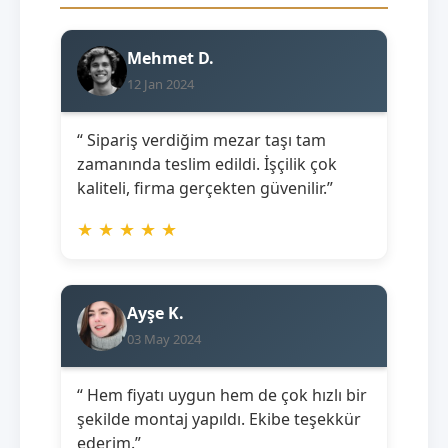
Mehmet D.
12 Jan 2024
“ Sipariş verdiğim mezar taşı tam
zamanında teslim edildi. İşçilik çok
kaliteli, firma gerçekten güvenilir.”
★
★
★
★
★
Ayşe K.
03 May 2024
“ Hem fiyatı uygun hem de çok hızlı bir
şekilde montaj yapıldı. Ekibe teşekkür
ederim.”