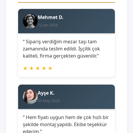
Mehmet D.
12 Jan 2024
“ Sipariş verdiğim mezar taşı tam
zamanında teslim edildi. İşçilik çok
kaliteli, firma gerçekten güvenilir.”
★
★
★
★
★
Ayşe K.
03 May 2024
“ Hem fiyatı uygun hem de çok hızlı bir
şekilde montaj yapıldı. Ekibe teşekkür
ederim.”