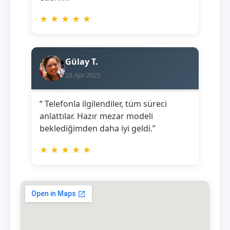
★
★
★
★
★
Gülay T.
28 Apr 2025
“ Telefonla ilgilendiler, tüm süreci
anlattılar. Hazır mezar modeli
beklediğimden daha iyi geldi.”
★
★
★
★
★