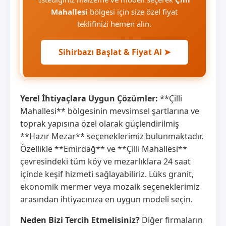
Mahallesi
bölgesi için size özel fiyat
teklifinizi hemen alın.
Sihirbazı Başlat & Fiyat Al ➤
Yerel İhtiyaçlara Uygun Çözümler:
**Çilli
Mahallesi** bölgesinin mevsimsel şartlarına ve
toprak yapısına özel olarak güçlendirilmiş
**Hazır Mezar** seçeneklerimiz bulunmaktadır.
Özellikle **Emirdağ** ve **Çilli Mahallesi**
çevresindeki tüm köy ve mezarlıklara 24 saat
içinde keşif hizmeti sağlayabiliriz. Lüks granit,
ekonomik mermer veya mozaik seçeneklerimiz
arasından ihtiyacınıza en uygun modeli seçin.
Neden Bizi Tercih Etmelisiniz?
Diğer firmaların