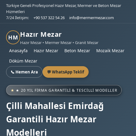
Türkiye Geneli Profesyonel Hazır Mezar, Mermer ve Beton Mezar
Hizmetleri
7/24 İletişim:
+90 537 322 54 26
info@mermermezar.com
Hazır Mezar
HM
Hazır Mezar • Mermer Mezar • Granit Mezar
Anasayfa
Hazır Mezar
Beton Mezar
Mozaik Mezar
Döküm Mezar
📞 Hemen Ara
💬 WhatsApp Teklif
★ 20 YIL FIRMA GARANTILI & TESCILLI MODELLER
Çilli Mahallesi Emirdağ
Garantili Hazır Mezar
Modelleri