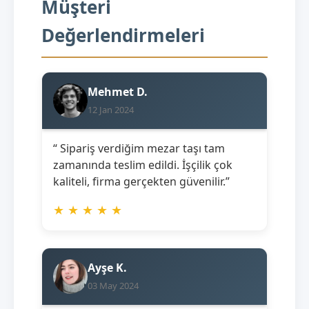
Müşteri
Değerlendirmeleri
Mehmet D.
12 Jan 2024
“ Sipariş verdiğim mezar taşı tam
zamanında teslim edildi. İşçilik çok
kaliteli, firma gerçekten güvenilir.”
★
★
★
★
★
Ayşe K.
03 May 2024