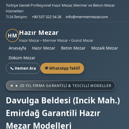
Türkiye Geneli Profesyonel Hazır Mezar, Mermer ve Beton Mezar
Hizmetleri
7/24 İletişim:
+90 537 322 54 26
info@mermermezar.com
Hazır Mezar
HM
Hazır Mezar • Mermer Mezar • Granit Mezar
Anasayfa
Hazır Mezar
Beton Mezar
Mozaik Mezar
Döküm Mezar
📞 Hemen Ara
💬 WhatsApp Teklif
★ 20 YIL FIRMA GARANTILI & TESCILLI MODELLER
Davulga Beldesi (Incik Mah.)
Emirdağ Garantili Hazır
Mezar Modelleri