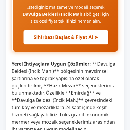
İstediğiniz malzeme ve modeli seçerek
Davulga Beldesi (Incik Mah.)
bölgesi için
size özel fiyat teklifinizi hemen alın.
Sihirbazı Başlat & Fiyat Al ➤
Yerel İhtiyaçlara Uygun Çözümler:
**Davulga
Beldesi (Incik Mah.)** bölgesinin mevsimsel
şartlarına ve toprak yapısına özel olarak
güçlendirilmiş **Hazır Mezar** seçeneklerimiz
bulunmaktadır. Özellikle **Emirdağ** ve
**Davulga Beldesi (Incik Mah.)** çevresindeki
tüm köy ve mezarlıklara 24 saat içinde keşif
hizmeti sağlayabiliriz. Lüks granit, ekonomik
mermer veya mozaik seçeneklerimiz arasından
ihtiyacınıza en uygun modeli seçin.