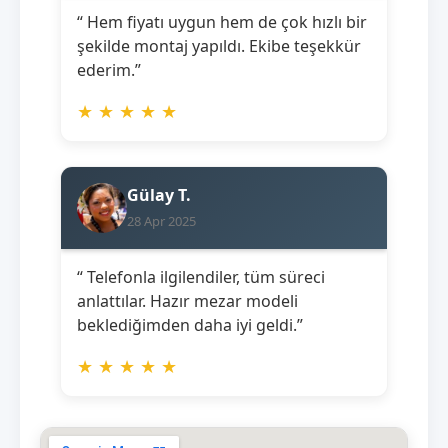
“ Hem fiyatı uygun hem de çok hızlı bir
şekilde montaj yapıldı. Ekibe teşekkür
ederim.”
★
★
★
★
★
Gülay T.
28 Apr 2025
“ Telefonla ilgilendiler, tüm süreci
anlattılar. Hazır mezar modeli
beklediğimden daha iyi geldi.”
★
★
★
★
★