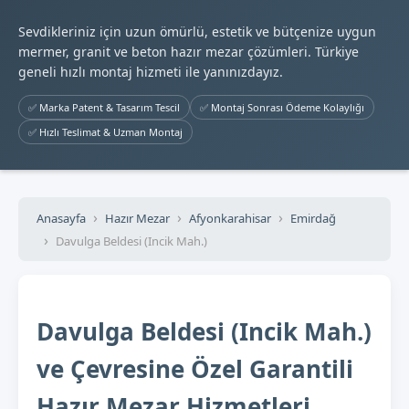
Sevdikleriniz için uzun ömürlü, estetik ve bütçenize uygun
mermer, granit ve beton hazır mezar çözümleri. Türkiye
geneli hızlı montaj hizmeti ile yanınızdayız.
✅ Marka Patent & Tasarım Tescil
✅ Montaj Sonrası Ödeme Kolaylığı
✅ Hızlı Teslimat & Uzman Montaj
Anasayfa
Hazır Mezar
Afyonkarahisar
Emirdağ
Davulga Beldesi (Incik Mah.)
Davulga Beldesi (Incik Mah.)
ve Çevresine Özel Garantili
Hazır Mezar Hizmetleri