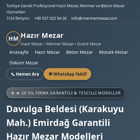
Türkiye Geneli Profesyonel Hazır Mezar, Mermer ve Beton Mezar
Hizmetleri
7/24 İletişim:
+90 537 322 54 26
info@mermermezar.com
Hazır Mezar
HM
Hazır Mezar • Mermer Mezar • Granit Mezar
Anasayfa
Hazır Mezar
Beton Mezar
Mozaik Mezar
Döküm Mezar
📞 Hemen Ara
💬 WhatsApp Teklif
★ 20 YIL FIRMA GARANTILI & TESCILLI MODELLER
Davulga Beldesi (Karakuyu
Mah.) Emirdağ Garantili
Hazır Mezar Modelleri