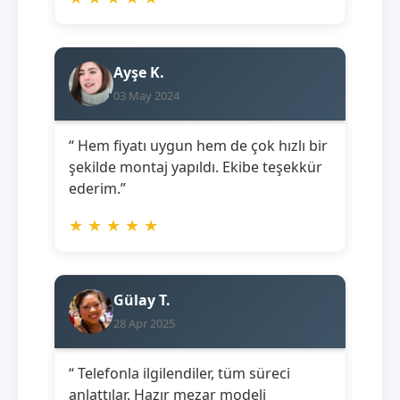
Ayşe K.
03 May 2024
“ Hem fiyatı uygun hem de çok hızlı bir
şekilde montaj yapıldı. Ekibe teşekkür
ederim.”
★
★
★
★
★
Gülay T.
28 Apr 2025
“ Telefonla ilgilendiler, tüm süreci
anlattılar. Hazır mezar modeli