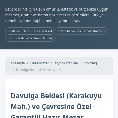
Sevdikleriniz için uzun ömürlü, estetik ve bütçenize uygun
mermer, granit ve beton hazır mezar çözümleri. Türkiye
geneli hızlı montaj hizmeti ile yanınızdayız.
✅ Marka Patent & Tasarım Tescil
✅ Montaj Sonrası Ödeme Kolaylığı
✅ Hızlı Teslimat & Uzman Montaj
Anasayfa
Hazır Mezar
Afyonkarahisar
Emirdağ
Davulga Beldesi (Karakuyu Mah.)
Davulga Beldesi (Karakuyu
Mah.) ve Çevresine Özel
Garantili Hazır Mezar