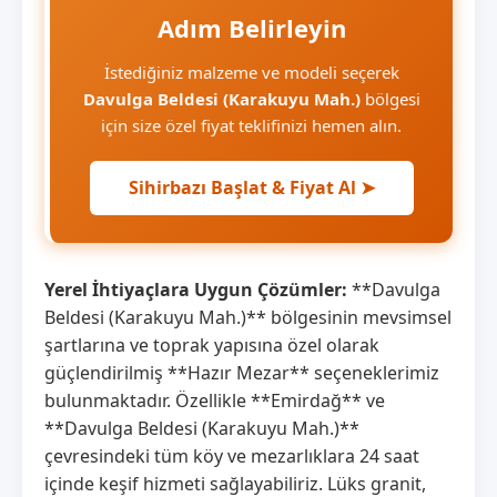
Adım Belirleyin
İstediğiniz malzeme ve modeli seçerek
Davulga Beldesi (Karakuyu Mah.)
bölgesi
için size özel fiyat teklifinizi hemen alın.
Sihirbazı Başlat & Fiyat Al ➤
Yerel İhtiyaçlara Uygun Çözümler:
**Davulga
Beldesi (Karakuyu Mah.)** bölgesinin mevsimsel
şartlarına ve toprak yapısına özel olarak
güçlendirilmiş **Hazır Mezar** seçeneklerimiz
bulunmaktadır. Özellikle **Emirdağ** ve
**Davulga Beldesi (Karakuyu Mah.)**
çevresindeki tüm köy ve mezarlıklara 24 saat
içinde keşif hizmeti sağlayabiliriz. Lüks granit,