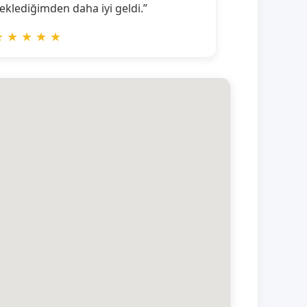
eklediğimden daha iyi geldi.”
★
★
★
★
★