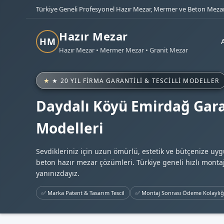
Türkiye Geneli Profesyonel Hazır Mezar, Mermer ve Beton Mezar
Hazır Mezar
HM
Hazır Mezar • Mermer Mezar • Granit Mezar
★ 20 YIL FIRMA GARANTILI & TESCILLI MODELLER
Daydalı Köyü Emirdağ Gara
Modelleri
Sevdikleriniz için uzun ömürlü, estetik ve bütçenize uy
beton hazır mezar çözümleri. Türkiye geneli hızlı montaj
yanınızdayız.
✅ Marka Patent & Tasarım Tescil
✅ Montaj Sonrası Ödeme Kolaylığ