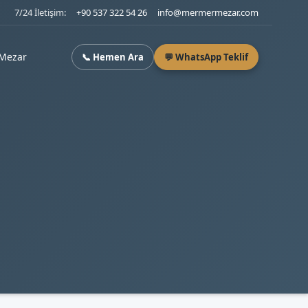
7/24 İletişim:
+90 537 322 54 26
info@mermermezar.com
Mezar
📞 Hemen Ara
💬 WhatsApp Teklif