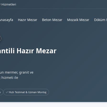
 Hizmetleri
Anasayfa
Hazır Mezar
Beton Mezar
Mozaik Mezar
Döküm 
ntili Hazır Mezar
gun mermer, granit ve
 hizmeti ile
ı
✅ Hızlı Teslimat & Uzman Montaj