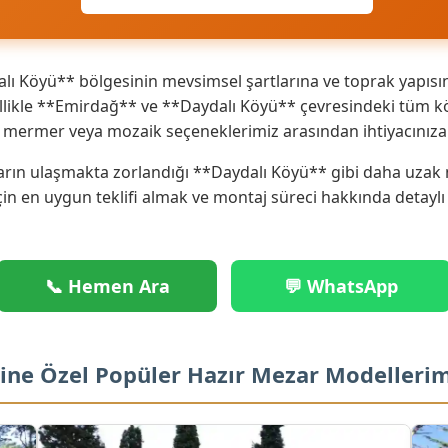
ı Köyü** bölgesinin mevsimsel şartlarına ve toprak yapısın
ikle **Emirdağ** ve **Daydalı Köyü** çevresindeki tüm köy 
ik mermer veya mozaik seçeneklerimiz arasından ihtiyacınız
rın ulaşmakta zorlandığı **Daydalı Köyü** gibi daha uzak no
çin en uygun teklifi almak ve montaj süreci hakkında detaylı
📞 Hemen Ara
💬 WhatsApp
ine Özel Popüler Hazır Mezar Modellerim