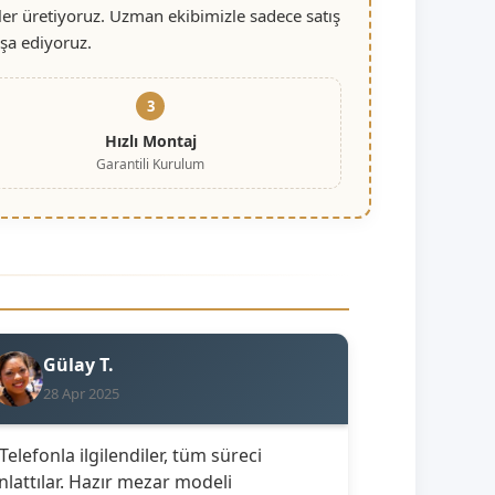
er üretiyoruz. Uzman ekibimizle sadece satış
nşa ediyoruz.
3
Hızlı Montaj
Garantili Kurulum
Gülay T.
28 Apr 2025
 Telefonla ilgilendiler, tüm süreci
nlattılar. Hazır mezar modeli