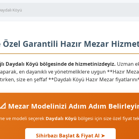
aydalı Köyü
 Özel Garantili Hazır Mezar Hizmet
ğlı Daydalı Köyü bölgesinde de hizmetinizdeyiz.
Uzman eki
yaparak, en dayanıklı ve yönetmeliklere uygun **Hazır Mezar
aratırken, size en şeffaf **Daydalı Köyü Hazır Mezar fiyatlar
📐 Mezar Modelinizi Adım Adım Belirleyi
eme ve modeli seçerek
Daydalı Köyü
bölgesi için size özel fiyat te
Sihirbazı Başlat & Fiyat Al ➤