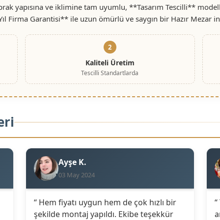
rak yapısına ve iklimine tam uyumlu, **Tasarım Tescilli** modell
Yıl Firma Garantisi** ile uzun ömürlü ve saygın bir Hazır Mezar i
2
Kaliteli Üretim
Tescilli Standartlarda
eri
Ayşe K.
03 May 2024
“ Hem fiyatı uygun hem de çok hızlı bir
“
şekilde montaj yapıldı. Ekibe teşekkür
a