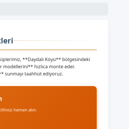
leri
plerimiz, **Daydalı Köyü** bölgesindeki
 modellerini** hızlıca monte eder.
ını** sunmayı taahhüt ediyoruz.
n
klifinizi hemen alın.