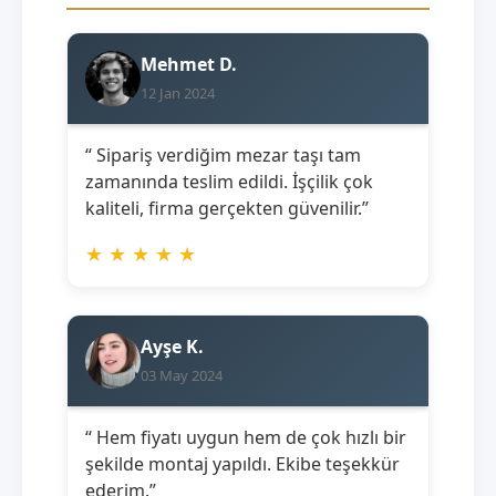
Mehmet D.
12 Jan 2024
“ Sipariş verdiğim mezar taşı tam
zamanında teslim edildi. İşçilik çok
kaliteli, firma gerçekten güvenilir.”
★
★
★
★
★
Ayşe K.
03 May 2024
“ Hem fiyatı uygun hem de çok hızlı bir
şekilde montaj yapıldı. Ekibe teşekkür
ederim.”