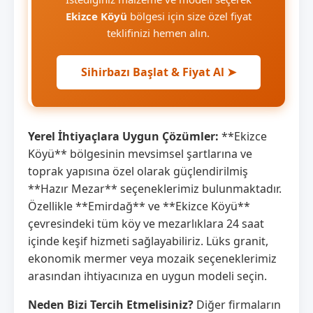
Ekizce Köyü
bölgesi için size özel fiyat
teklifinizi hemen alın.
Sihirbazı Başlat & Fiyat Al ➤
Yerel İhtiyaçlara Uygun Çözümler:
**Ekizce
Köyü** bölgesinin mevsimsel şartlarına ve
toprak yapısına özel olarak güçlendirilmiş
**Hazır Mezar** seçeneklerimiz bulunmaktadır.
Özellikle **Emirdağ** ve **Ekizce Köyü**
çevresindeki tüm köy ve mezarlıklara 24 saat
içinde keşif hizmeti sağlayabiliriz. Lüks granit,
ekonomik mermer veya mozaik seçeneklerimiz
arasından ihtiyacınıza en uygun modeli seçin.
Neden Bizi Tercih Etmelisiniz?
Diğer firmaların