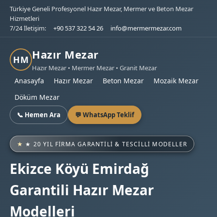
Türkiye Geneli Profesyonel Hazır Mezar, Mermer ve Beton Mezar
Hizmetleri
7/24 İletişim:
+90 537 322 54 26
info@mermermezar.com
Hazır Mezar
HM
Hazır Mezar • Mermer Mezar • Granit Mezar
Anasayfa
Hazır Mezar
Beton Mezar
Mozaik Mezar
Döküm Mezar
📞 Hemen Ara
💬 WhatsApp Teklif
★ 20 YIL FIRMA GARANTILI & TESCILLI MODELLER
Ekizce Köyü Emirdağ
Garantili Hazır Mezar
Modelleri