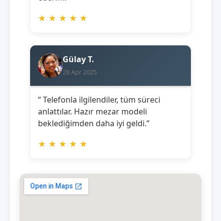
★
★
★
★
★
Gülay T.
28 Apr 2025
“ Telefonla ilgilendiler, tüm süreci
anlattılar. Hazır mezar modeli
beklediğimden daha iyi geldi.”
★
★
★
★
★