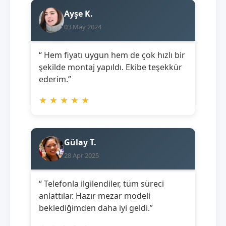
Ayşe K.
03 May 2024
“ Hem fiyatı uygun hem de çok hızlı bir
şekilde montaj yapıldı. Ekibe teşekkür
ederim.”
★
★
★
★
★
Gülay T.
28 Apr 2025
“ Telefonla ilgilendiler, tüm süreci
anlattılar. Hazır mezar modeli
beklediğimden daha iyi geldi.”