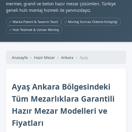
mermer, granit ve beton hazır mezar çözümleri. Türkiye
geneli hızlı montaj hizmeti ile yanınızdayız.
✅ Marka Patent & Tasarım Tescil
✅ Montaj Sonrası Ödeme Kolaylığı
✅ Hızlı Teslimat & Uzman Montaj
Anasayfa
Hazır Mezar
Ankara
Ayaş
Ayaş Ankara Bölgesindeki
Tüm Mezarlıklara Garantili
Hazır Mezar Modelleri ve
Fiyatları