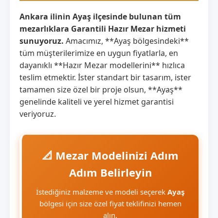
Ankara ilinin Ayaş ilçesinde bulunan tüm
mezarlıklara Garantili Hazır Mezar hizmeti
sunuyoruz.
Amacımız, **Ayaş bölgesindeki**
tüm müşterilerimize en uygun fiyatlarla, en
dayanıklı **Hazır Mezar modellerini** hızlıca
teslim etmektir. İster standart bir tasarım, ister
tamamen size özel bir proje olsun, **Ayaş**
genelinde kaliteli ve yerel hizmet garantisi
veriyoruz.
📐 Mezar Modelinizi Adım
Adım Belirleyin
İstediğiniz malzeme ve modeli seçerek
Ayaş
bölgesi için size özel fiyat teklifinizi hemen
alın.