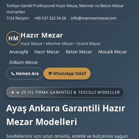
Türkiye Geneli Profesyonel Hazır Mezar, Mermer ve Beton Mezar
Hizmetleri
7/24 İletişim:
+90 537 322 54 26
info@mermermezar.com
Hazır Mezar
HM
Hazır Mezar • Mermer Mezar • Granit Mezar
Anasayfa
Hazır Mezar
Beton Mezar
Mozaik Mezar
Döküm Mezar
📞 Hemen Ara
💬 WhatsApp Teklif
★ 20 YIL FIRMA GARANTILI & TESCILLI MODELLER
Ayaş Ankara Garantili Hazır
Mezar Modelleri
Sevdikleriniz için uzun ömürlü, estetik ve bütçenize uygun