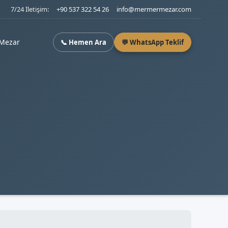
7/24 İletişim:
+90 537 322 54 26
info@mermermezar.com
Mezar
📞 Hemen Ara
💬 WhatsApp Teklif