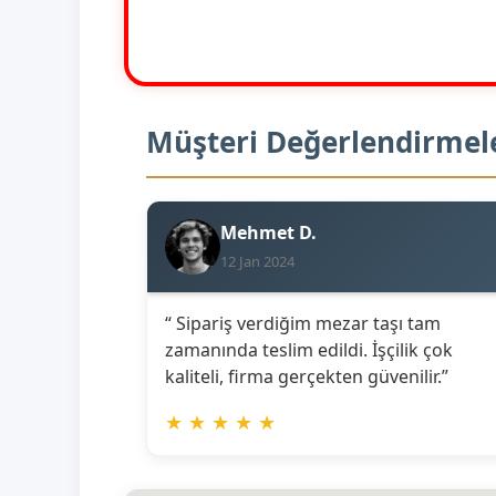
Müşteri Değerlendirmel
Mehmet D.
12 Jan 2024
“ Sipariş verdiğim mezar taşı tam
zamanında teslim edildi. İşçilik çok
kaliteli, firma gerçekten güvenilir.”
★
★
★
★
★