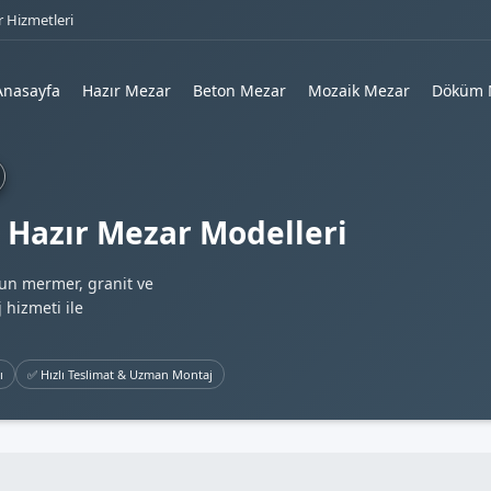
 Hizmetleri
Anasayfa
Hazır Mezar
Beton Mezar
Mozaik Mezar
Döküm 
 Hazır Mezar Modelleri
gun mermer, granit ve
 hizmeti ile
ı
✅ Hızlı Teslimat & Uzman Montaj