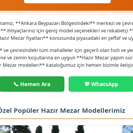
mamız, **Ankara Beypazarı Bölgesindeki** merkezi ve çevre 
ihtiyaçlarınız için geniş model seçenekleri ve rekabetçi **H
azır Mezar fiyatları** konusunda piyasadaki en şeffaf ve uy
 ve çevresindeki tüm mahalleler için geçerli olan hızlı ve y
ne ve zemin koşullarına en uygun **Hazır Mezar yapım süre
r Mezar modelleri** kataloğumuz için hemen bizimle iletişi
📞 Hemen Ara
💬 WhatsApp
Özel Popüler Hazır Mezar Modellerimiz