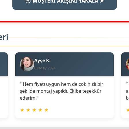
📦 MÜŞTERİ AKIŞINI YAKALA ➤
eri
Ayşe K.
03 May 2024
“ Hem fiyatı uygun hem de çok hızlı bir
“
şekilde montaj yapıldı. Ekibe teşekkür
a
ederim.”
b
★
★
★
★
★