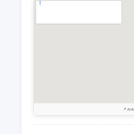
📍 Ank