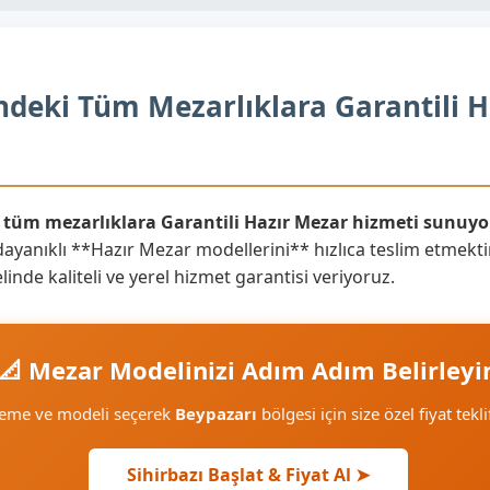
deki Tüm Mezarlıklara Garantili H
n tüm mezarlıklara Garantili Hazır Mezar hizmeti sunuyo
ayanıklı **Hazır Mezar modellerini** hızlıca teslim etmektir
inde kaliteli ve yerel hizmet garantisi veriyoruz.
📐 Mezar Modelinizi Adım Adım Belirleyi
zeme ve modeli seçerek
Beypazarı
bölgesi için size özel fiyat tekl
Sihirbazı Başlat & Fiyat Al ➤