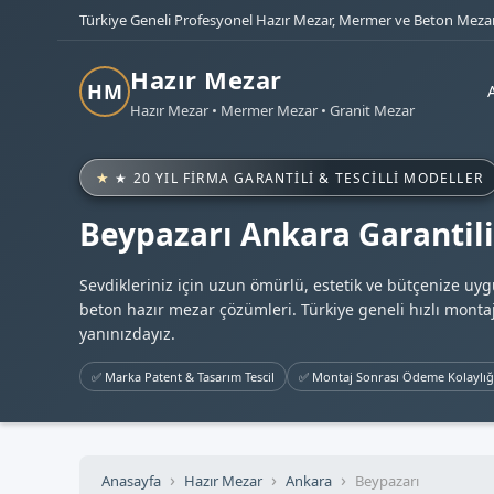
Türkiye Geneli Profesyonel Hazır Mezar, Mermer ve Beton Mezar
Hazır Mezar
HM
Hazır Mezar • Mermer Mezar • Granit Mezar
★ 20 YIL FIRMA GARANTILI & TESCILLI MODELLER
Beypazarı Ankara Garantili
Sevdikleriniz için uzun ömürlü, estetik ve bütçenize uy
beton hazır mezar çözümleri. Türkiye geneli hızlı montaj
yanınızdayız.
✅ Marka Patent & Tasarım Tescil
✅ Montaj Sonrası Ödeme Kolaylığ
Anasayfa
Hazır Mezar
Ankara
Beypazarı