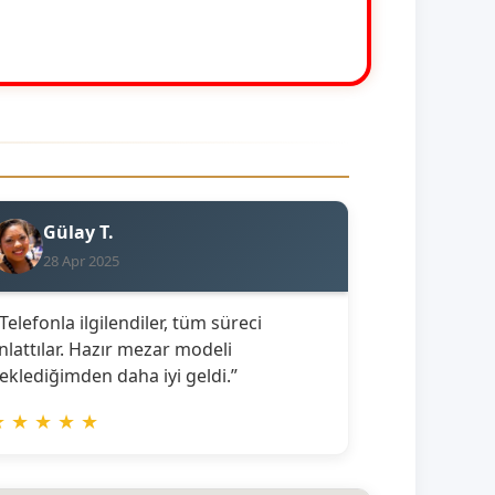
Gülay T.
28 Apr 2025
 Telefonla ilgilendiler, tüm süreci
nlattılar. Hazır mezar modeli
eklediğimden daha iyi geldi.”
★
★
★
★
★