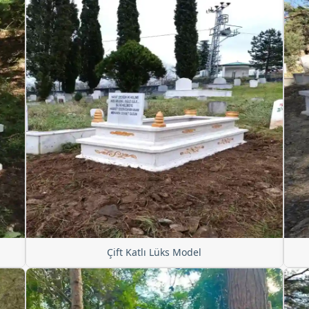
Çift Katlı Lüks Model