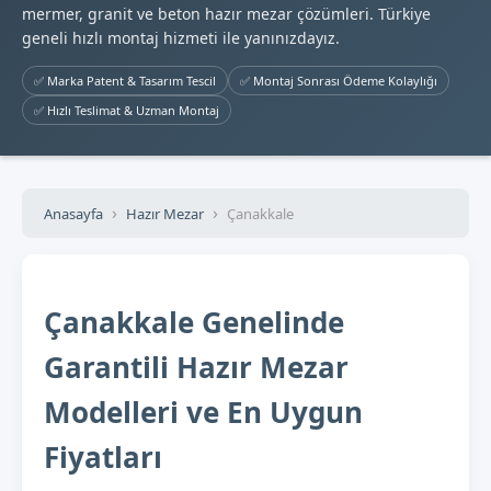
mermer, granit ve beton hazır mezar çözümleri. Türkiye
geneli hızlı montaj hizmeti ile yanınızdayız.
✅ Marka Patent & Tasarım Tescil
✅ Montaj Sonrası Ödeme Kolaylığı
✅ Hızlı Teslimat & Uzman Montaj
Anasayfa
Hazır Mezar
Çanakkale
Çanakkale Genelinde
Garantili Hazır Mezar
Modelleri ve En Uygun
Fiyatları