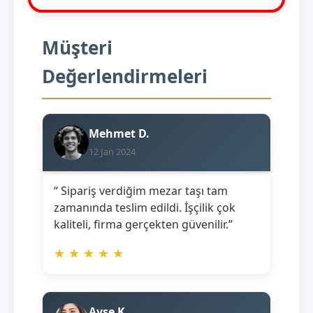
Müşteri
Değerlendirmeleri
Mehmet D.
12 Jan 2024
“ Sipariş verdiğim mezar taşı tam
zamanında teslim edildi. İşçilik çok
kaliteli, firma gerçekten güvenilir.”
★
★
★
★
★
Ayşe K.