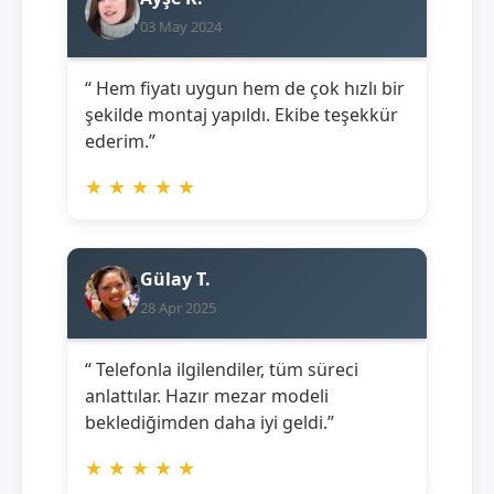
03 May 2024
“ Hem fiyatı uygun hem de çok hızlı bir
şekilde montaj yapıldı. Ekibe teşekkür
ederim.”
★
★
★
★
★
Gülay T.
28 Apr 2025
“ Telefonla ilgilendiler, tüm süreci
anlattılar. Hazır mezar modeli
beklediğimden daha iyi geldi.”
★
★
★
★
★