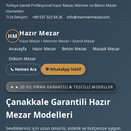
Türkiye Geneli Profesyonel Hazır Mezar, Mermer ve Beton Mezar
Hizmetleri
7/24 İletişim:
+90 537 322 54 26
info@mermermezar.com
Hazır Mezar
HM
Hazır Mezar • Mermer Mezar • Granit Mezar
Anasayfa
Hazır Mezar
Beton Mezar
Mozaik Mezar
Döküm Mezar
📞 Hemen Ara
💬 WhatsApp Teklif
★ 20 YIL FIRMA GARANTILI & TESCILLI MODELLER
Çanakkale Garantili Hazır
Mezar Modelleri
Sevdikleriniz için uzun ömürlü, estetik ve bütçenize uygun