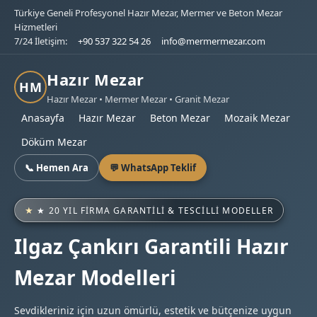
Türkiye Geneli Profesyonel Hazır Mezar, Mermer ve Beton Mezar
Hizmetleri
7/24 İletişim:
+90 537 322 54 26
info@mermermezar.com
Hazır Mezar
HM
Hazır Mezar • Mermer Mezar • Granit Mezar
Anasayfa
Hazır Mezar
Beton Mezar
Mozaik Mezar
Döküm Mezar
📞 Hemen Ara
💬 WhatsApp Teklif
★ 20 YIL FIRMA GARANTILI & TESCILLI MODELLER
Ilgaz Çankırı Garantili Hazır
Mezar Modelleri
Sevdikleriniz için uzun ömürlü, estetik ve bütçenize uygun