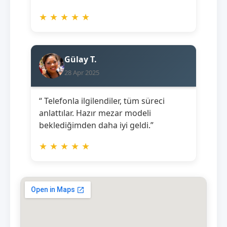
★
★
★
★
★
Gülay T.
28 Apr 2025
“ Telefonla ilgilendiler, tüm süreci
anlattılar. Hazır mezar modeli
beklediğimden daha iyi geldi.”
★
★
★
★
★