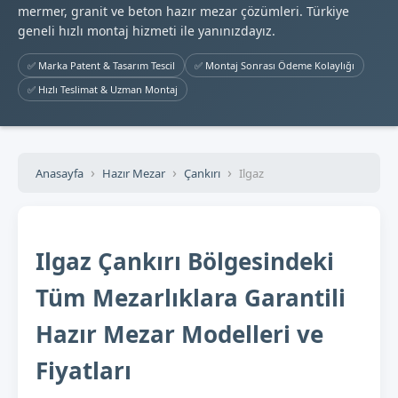
mermer, granit ve beton hazır mezar çözümleri. Türkiye
geneli hızlı montaj hizmeti ile yanınızdayız.
✅ Marka Patent & Tasarım Tescil
✅ Montaj Sonrası Ödeme Kolaylığı
✅ Hızlı Teslimat & Uzman Montaj
Anasayfa
Hazır Mezar
Çankırı
Ilgaz
Ilgaz Çankırı Bölgesindeki
Tüm Mezarlıklara Garantili
Hazır Mezar Modelleri ve
Fiyatları