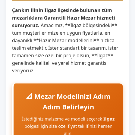
Çankırı ilinin Ilgaz ilçesinde bulunan tüm
mezarlıklara Garantili Hazır Mezar hizmeti
sunuyoruz.
Amacımız, **Ilgaz bölgesindeki**
tüm müşterilerimize en uygun fiyatlarla, en
dayanıklı **Hazır Mezar modellerini** hızlıca
teslim etmektir. İster standart bir tasarım, ister
tamamen size özel bir proje olsun, **Ilgaz**
genelinde kaliteli ve yerel hizmet garantisi
veriyoruz.
📐 Mezar Modelinizi Adım
Adım Belirleyin
İstediğiniz malzeme ve modeli seçerek
Ilgaz
bölgesi için size özel fiyat teklifinizi hemen
alın.