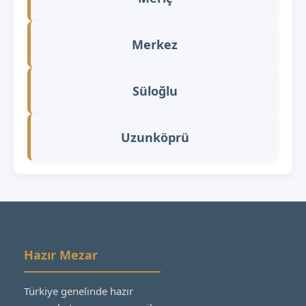
Merkez
Süloğlu
Uzunköprü
Hazır Mezar
Türkiye genelinde hazır