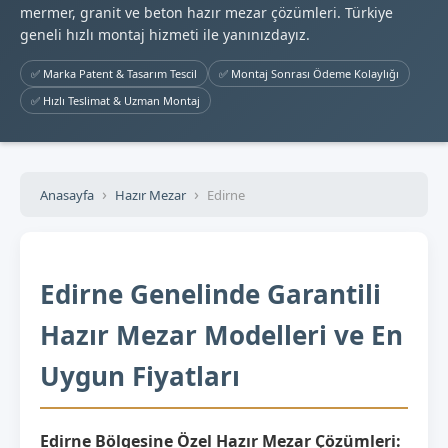
mermer, granit ve beton hazır mezar çözümleri. Türkiye
geneli hızlı montaj hizmeti ile yanınızdayız.
✅ Marka Patent & Tasarım Tescil
✅ Montaj Sonrası Ödeme Kolaylığı
✅ Hızlı Teslimat & Uzman Montaj
Anasayfa
Hazır Mezar
Edirne
Edirne Genelinde Garantili
Hazır Mezar Modelleri ve En
Uygun Fiyatları
Edirne Bölgesine Özel Hazır Mezar Çözümleri: