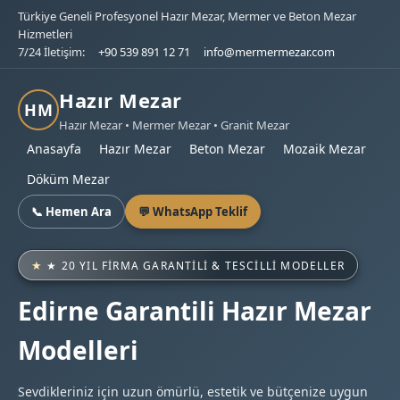
Türkiye Geneli Profesyonel Hazır Mezar, Mermer ve Beton Mezar
Hizmetleri
7/24 İletişim:
+90 539 891 12 71
info@mermermezar.com
Hazır Mezar
HM
Hazır Mezar • Mermer Mezar • Granit Mezar
Anasayfa
Hazır Mezar
Beton Mezar
Mozaik Mezar
Döküm Mezar
📞 Hemen Ara
💬 WhatsApp Teklif
★ 20 YIL FIRMA GARANTILI & TESCILLI MODELLER
Edirne Garantili Hazır Mezar
Modelleri
Sevdikleriniz için uzun ömürlü, estetik ve bütçenize uygun