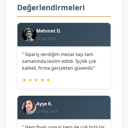
Değerlendirmeleri
Mehmet D.
12 Jan 2024
“ Sipariş verdiğim mezar taşı tam
zamanında teslim edildi. İşçilik çok
kaliteli, firma gerçekten güvenilir.”
★
★
★
★
★
Ayşe K.
03 May 2024
“ Hem fiyatı uygun hem de çok hızlı bir