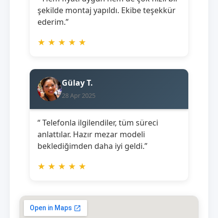
şekilde montaj yapıldı. Ekibe teşekkür
ederim.”
★
★
★
★
★
Gülay T.
28 Apr 2025
“ Telefonla ilgilendiler, tüm süreci
anlattılar. Hazır mezar modeli
beklediğimden daha iyi geldi.”
★
★
★
★
★