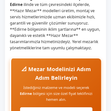
Edirne
ilinde ve tüm çevresindeki ilçelerde,
**Hazır Mezar** modelleri üretim, montaj ve
servis hizmetlerimizde uzman ekibimizle hızlı,
garantili ve güvenilir çözümler sunuyoruz.
**Edirne bölgesinin iklim şartlarına** en uygun,
dayanıklı ve estetik **Hazır Mezar**
tasarımlarımızla hizmetinizdeyiz. Yerel mezarlık
yönetmeliklerine tam uyumlu çalışmaktayız.
📐 Mezar Modelinizi Adım
Adım Belirleyin
İstediğiniz malzeme ve modeli seçerek
Edirne
bölgesi için size özel fiyat teklifinizi
hemen alın.