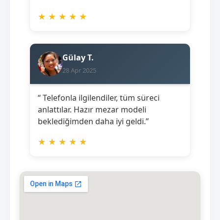
★
★
★
★
★
Gülay T.
28 Apr 2025
“ Telefonla ilgilendiler, tüm süreci
anlattılar. Hazır mezar modeli
beklediğimden daha iyi geldi.”
★
★
★
★
★