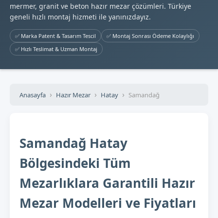
mermer, granit ve beton hazır mezar çözümleri. Türkiye
geneli hızlı montaj hizmeti ile yanınızdayız.
✅ Marka Patent & Tasarım Tescil
✅ Montaj Sonrası Ödeme Kolaylığı
✅ Hızlı Teslimat & Uzman Montaj
Anasayfa
Hazır Mezar
Hatay
Samandağ
Samandağ Hatay
Bölgesindeki Tüm
Mezarlıklara Garantili Hazır
Mezar Modelleri ve Fiyatları