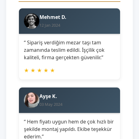
Mehmet D.
12 Jan 2024
“ Sipariş verdiğim mezar taşı tam
zamanında teslim edildi. İşçilik çok
kaliteli, firma gerçekten güvenilir.”
★
★
★
★
★
Ayşe K.
03 May 2024
“ Hem fiyatı uygun hem de çok hızlı bir
şekilde montaj yapıldı. Ekibe teşekkür
ederim.”