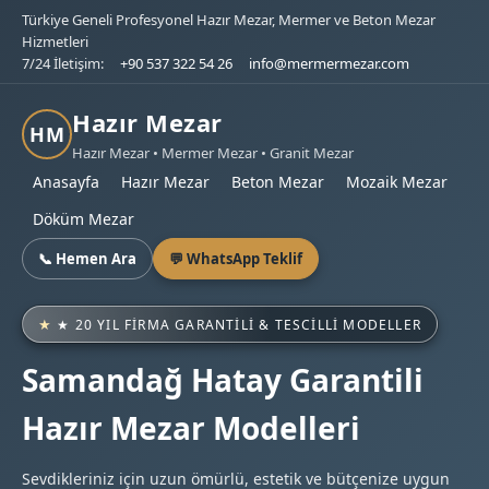
Türkiye Geneli Profesyonel Hazır Mezar, Mermer ve Beton Mezar
Hizmetleri
7/24 İletişim:
+90 537 322 54 26
info@mermermezar.com
Hazır Mezar
HM
Hazır Mezar • Mermer Mezar • Granit Mezar
Anasayfa
Hazır Mezar
Beton Mezar
Mozaik Mezar
Döküm Mezar
📞 Hemen Ara
💬 WhatsApp Teklif
★ 20 YIL FIRMA GARANTILI & TESCILLI MODELLER
Samandağ Hatay Garantili
Hazır Mezar Modelleri
Sevdikleriniz için uzun ömürlü, estetik ve bütçenize uygun