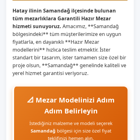
Hatay ilinin Samandağ ilçesinde bulunan
tüm mezarlıklara Garantili Hazır Mezar
hizmeti sunuyoruz.
Amacımız, **Samandağ
bölgesindeki** tüm müşterilerimize en uygun
fiyatlarla, en dayanıklı **Hazır Mezar
modellerini** hızlıca teslim etmektir. İster
standart bir tasarım, ister tamamen size özel bir
proje olsun, **Samandağ** genelinde kaliteli ve
yerel hizmet garantisi veriyoruz.
📐 Mezar Modelinizi Adım
Adım Belirleyin
İstediğiniz malzeme ve modeli seçerek
Samandağ
bölgesi için size özel fiyat
teklifinizi hemen alın.