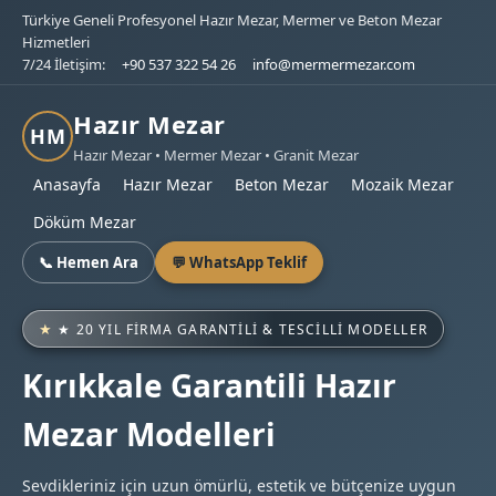
Türkiye Geneli Profesyonel Hazır Mezar, Mermer ve Beton Mezar
Hizmetleri
7/24 İletişim:
+90 537 322 54 26
info@mermermezar.com
Hazır Mezar
HM
Hazır Mezar • Mermer Mezar • Granit Mezar
Anasayfa
Hazır Mezar
Beton Mezar
Mozaik Mezar
Döküm Mezar
📞 Hemen Ara
💬 WhatsApp Teklif
★ 20 YIL FIRMA GARANTILI & TESCILLI MODELLER
Kırıkkale Garantili Hazır
Mezar Modelleri
Sevdikleriniz için uzun ömürlü, estetik ve bütçenize uygun