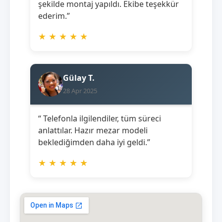
şekilde montaj yapıldı. Ekibe teşekkür
ederim.”
★
★
★
★
★
Gülay T.
28 Apr 2025
“ Telefonla ilgilendiler, tüm süreci
anlattılar. Hazır mezar modeli
beklediğimden daha iyi geldi.”
★
★
★
★
★