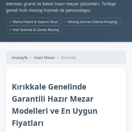
mermer, granit ve beton hazır mezar çözümleri. Türkiye
geneli hızlı montaj hizmeti ile yanınızdayız.
✅ Marka Patent & Tasarım Tescil
✅ Montaj Sonrası Ödeme Kolaylığı
✅ Hızlı Teslimat & Uzman Montaj
Anasayfa
Hazır Mezar
Kırıkkale
Kırıkkale Genelinde
Garantili Hazır Mezar
Modelleri ve En Uygun
Fiyatları