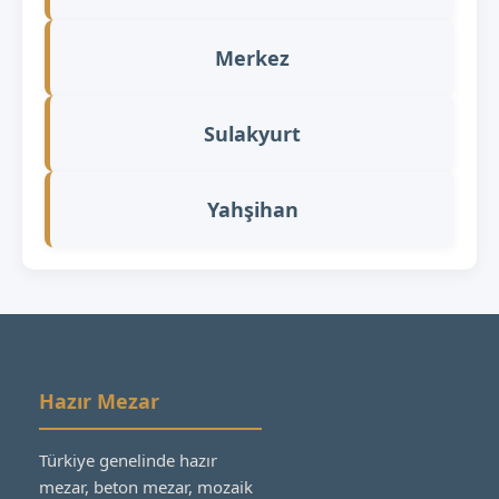
Merkez
Sulakyurt
Yahşihan
Hazır Mezar
Türkiye genelinde hazır
mezar, beton mezar, mozaik