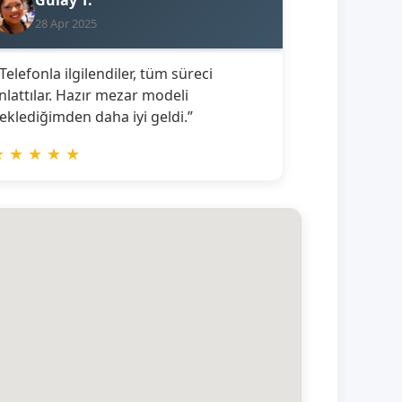
28 Apr 2025
 Telefonla ilgilendiler, tüm süreci
nlattılar. Hazır mezar modeli
eklediğimden daha iyi geldi.”
★
★
★
★
★