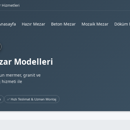
 Hizmetleri
Anasayfa
Hazır Mezar
Beton Mezar
Mozaik Mezar
Döküm 
ezar Modelleri
gun mermer, granit ve
 hizmeti ile
ı
✅ Hızlı Teslimat & Uzman Montaj