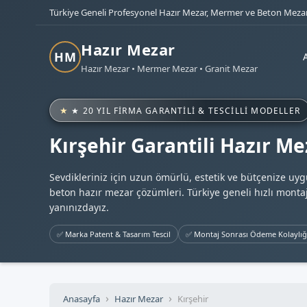
Türkiye Geneli Profesyonel Hazır Mezar, Mermer ve Beton Mezar
Hazır Mezar
HM
Hazır Mezar • Mermer Mezar • Granit Mezar
★ 20 YIL FIRMA GARANTILI & TESCILLI MODELLER
Kırşehir Garantili Hazır M
Sevdikleriniz için uzun ömürlü, estetik ve bütçenize uy
beton hazır mezar çözümleri. Türkiye geneli hızlı montaj
yanınızdayız.
✅ Marka Patent & Tasarım Tescil
✅ Montaj Sonrası Ödeme Kolaylığ
Anasayfa
Hazır Mezar
Kırşehir