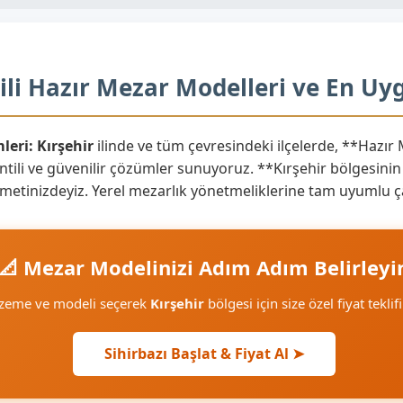
ili Hazır Mezar Modelleri ve En Uyg
leri:
Kırşehir
ilinde ve tüm çevresindeki ilçelerde, **Hazır
tili ve güvenilir çözümler sunuyoruz. **Kırşehir bölgesinin 
zmetinizdeyiz. Yerel mezarlık yönetmeliklerine tam uyumlu ç
📐 Mezar Modelinizi Adım Adım Belirleyi
lzeme ve modeli seçerek
Kırşehir
bölgesi için size özel fiyat tekli
Sihirbazı Başlat & Fiyat Al ➤