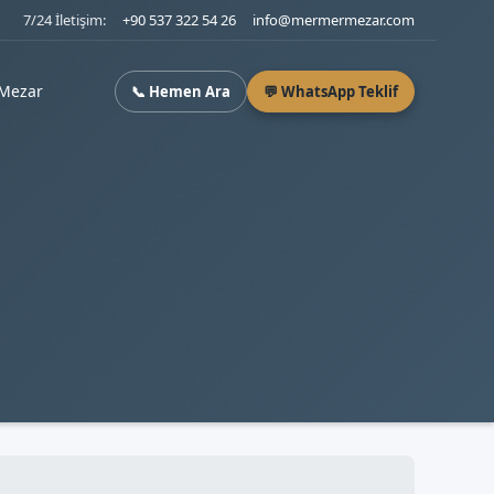
7/24 İletişim:
+90 537 322 54 26
info@mermermezar.com
Mezar
📞 Hemen Ara
💬 WhatsApp Teklif