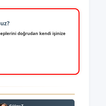
nuz?
eplerini doğrudan kendi işinize
Gülay T.