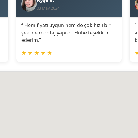
03 May 2024
“ Hem fiyatı uygun hem de çok hızlı bir
“
şekilde montaj yapıldı. Ekibe teşekkür
a
ederim.”
b
★
★
★
★
★