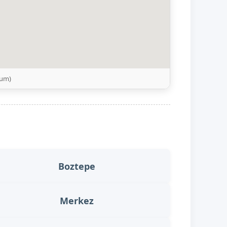
num)
Boztepe
Merkez