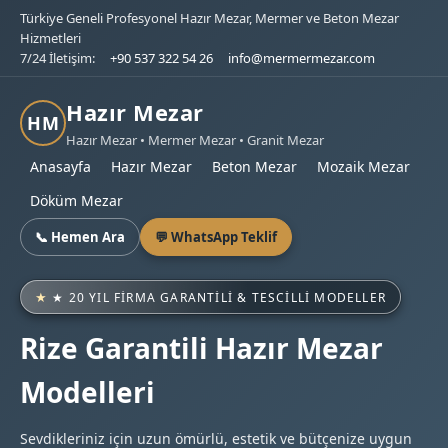
Türkiye Geneli Profesyonel Hazır Mezar, Mermer ve Beton Mezar
Hizmetleri
7/24 İletişim:
+90 537 322 54 26
info@mermermezar.com
Hazır Mezar
HM
Hazır Mezar • Mermer Mezar • Granit Mezar
Anasayfa
Hazır Mezar
Beton Mezar
Mozaik Mezar
Döküm Mezar
📞 Hemen Ara
💬 WhatsApp Teklif
★ 20 YIL FIRMA GARANTILI & TESCILLI MODELLER
Rize Garantili Hazır Mezar
Modelleri
Sevdikleriniz için uzun ömürlü, estetik ve bütçenize uygun