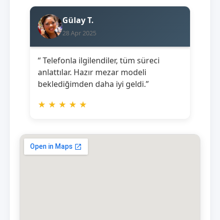
Gülay T.
28 Apr 2025
“ Telefonla ilgilendiler, tüm süreci
anlattılar. Hazır mezar modeli
beklediğimden daha iyi geldi.”
★
★
★
★
★