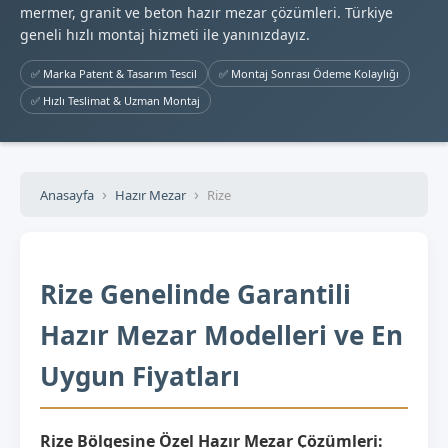
mermer, granit ve beton hazır mezar çözümleri. Türkiye
geneli hızlı montaj hizmeti ile yanınızdayız.
✅ Marka Patent & Tasarım Tescil
✅ Montaj Sonrası Ödeme Kolaylığı
✅ Hızlı Teslimat & Uzman Montaj
Anasayfa
Hazır Mezar
Rize
Rize Genelinde Garantili
Hazır Mezar Modelleri ve En
Uygun Fiyatları
Rize Bölgesine Özel Hazır Mezar Çözümleri: