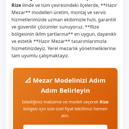
Rize
ilinde ve tüm çevresindeki ilçelerde, **Hazır
Mezar** modelleri üretim, montaj ve servis
hizmetlerimizde uzman ekibimizle hızlı, garantili
ve güvenilir çözümler sunuyoruz. **Rize
bölgesinin iklim şartlarına** en uygun, dayanıklı
ve estetik **Hazır Mezar** tasarımlarımızla
hizmetinizdeyiz. Yerel mezarlık yönetmeliklerine
tam uyumlu çalışmaktayız.
📐 Mezar Modelinizi Adım
Adım Belirleyin
İstediğiniz malzeme ve modeli seçerek
Rize
bölgesi için size özel fiyat teklifinizi hemen
alın.