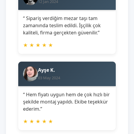
12 Jan 2024
“ Sipariş verdiğim mezar taşı tam
zamanında teslim edildi. İşçilik çok
kaliteli, firma gerçekten güvenilir.”
★
★
★
★
★
Ayşe K.
03 May 2024
“ Hem fiyatı uygun hem de çok hızlı bir
şekilde montaj yapıldı. Ekibe teşekkür
ederim.”
★
★
★
★
★