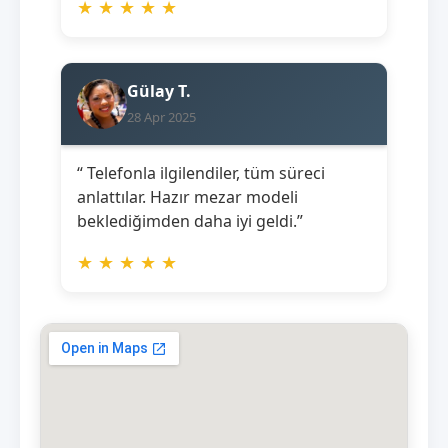
★
★
★
★
★
Gülay T.
28 Apr 2025
“ Telefonla ilgilendiler, tüm süreci
anlattılar. Hazır mezar modeli
beklediğimden daha iyi geldi.”
★
★
★
★
★