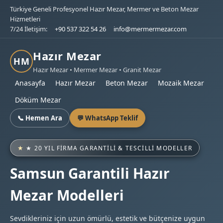
Türkiye Geneli Profesyonel Hazır Mezar, Mermer ve Beton Mezar
Hizmetleri
7/24 İletişim:
+90 537 322 54 26
info@mermermezar.com
Hazır Mezar
HM
Hazır Mezar • Mermer Mezar • Granit Mezar
Anasayfa
Hazır Mezar
Beton Mezar
Mozaik Mezar
Döküm Mezar
📞 Hemen Ara
💬 WhatsApp Teklif
★ 20 YIL FIRMA GARANTILI & TESCILLI MODELLER
Samsun Garantili Hazır
Mezar Modelleri
Sevdikleriniz için uzun ömürlü, estetik ve bütçenize uygun