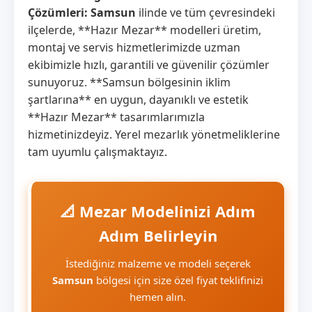
Çözümleri:
Samsun
ilinde ve tüm çevresindeki
ilçelerde, **Hazır Mezar** modelleri üretim,
montaj ve servis hizmetlerimizde uzman
ekibimizle hızlı, garantili ve güvenilir çözümler
sunuyoruz. **Samsun bölgesinin iklim
şartlarına** en uygun, dayanıklı ve estetik
**Hazır Mezar** tasarımlarımızla
hizmetinizdeyiz. Yerel mezarlık yönetmeliklerine
tam uyumlu çalışmaktayız.
📐 Mezar Modelinizi Adım
Adım Belirleyin
İstediğiniz malzeme ve modeli seçerek
Samsun
bölgesi için size özel fiyat teklifinizi
hemen alın.