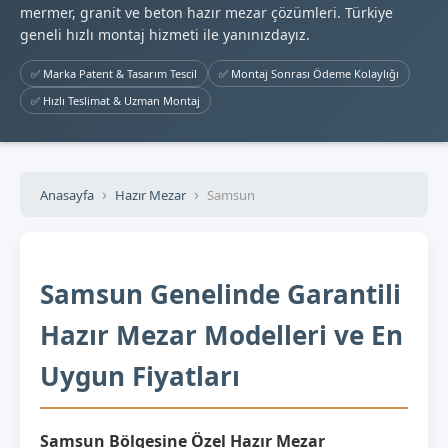
mermer, granit ve beton hazır mezar çözümleri. Türkiye
geneli hızlı montaj hizmeti ile yanınızdayız.
✅ Marka Patent & Tasarım Tescil
✅ Montaj Sonrası Ödeme Kolaylığı
✅ Hızlı Teslimat & Uzman Montaj
Anasayfa
Hazır Mezar
Samsun
Samsun Genelinde Garantili
Hazır Mezar Modelleri ve En
Uygun Fiyatları
Samsun Bölgesine Özel Hazır Mezar