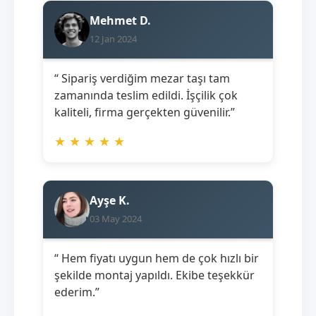
Mehmet D.
12 Jan 2024
“ Sipariş verdiğim mezar taşı tam
zamanında teslim edildi. İşçilik çok
kaliteli, firma gerçekten güvenilir.”
★
★
★
★
★
Ayşe K.
03 May 2024
“ Hem fiyatı uygun hem de çok hızlı bir
şekilde montaj yapıldı. Ekibe teşekkür
ederim.”