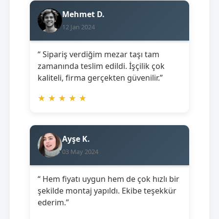
Mehmet D.
12 Jan 2024
“ Sipariş verdiğim mezar taşı tam
zamanında teslim edildi. İşçilik çok
kaliteli, firma gerçekten güvenilir.”
★
★
★
★
★
Ayşe K.
03 May 2024
“ Hem fiyatı uygun hem de çok hızlı bir
şekilde montaj yapıldı. Ekibe teşekkür
ederim.”