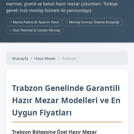
mermer, granit ve beton hazır mezar çözümleri. Türkiye
geneli hızlı montaj hizmeti ile yanınızdayız.
✅ Marka Patent & Tasarım Tescil
✅ Montaj Sonrası Ödeme Kolaylığı
✅ Hızlı Teslimat & Uzman Montaj
Anasayfa
Hazır Mezar
Trabzon
Trabzon Genelinde Garantili
Hazır Mezar Modelleri ve En
Uygun Fiyatları
Trabzon Bölgesine Özel Hazır Mezar