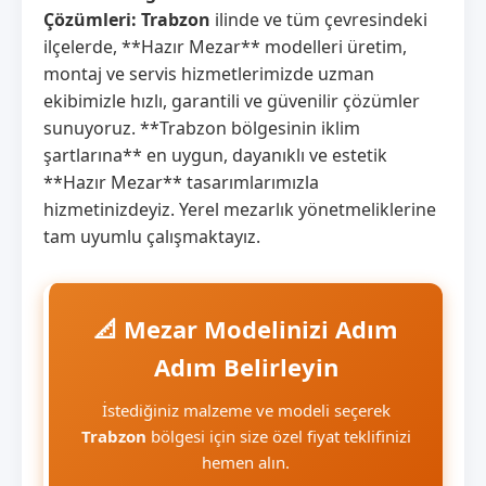
Çözümleri:
Trabzon
ilinde ve tüm çevresindeki
ilçelerde, **Hazır Mezar** modelleri üretim,
montaj ve servis hizmetlerimizde uzman
ekibimizle hızlı, garantili ve güvenilir çözümler
sunuyoruz. **Trabzon bölgesinin iklim
şartlarına** en uygun, dayanıklı ve estetik
**Hazır Mezar** tasarımlarımızla
hizmetinizdeyiz. Yerel mezarlık yönetmeliklerine
tam uyumlu çalışmaktayız.
📐 Mezar Modelinizi Adım
Adım Belirleyin
İstediğiniz malzeme ve modeli seçerek
Trabzon
bölgesi için size özel fiyat teklifinizi
hemen alın.