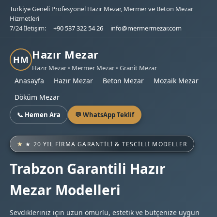
Türkiye Geneli Profesyonel Hazır Mezar, Mermer ve Beton Mezar
Hizmetleri
7/24 İletişim:
+90 537 322 54 26
info@mermermezar.com
Hazır Mezar
HM
Hazır Mezar • Mermer Mezar • Granit Mezar
Anasayfa
Hazır Mezar
Beton Mezar
Mozaik Mezar
Döküm Mezar
📞 Hemen Ara
💬 WhatsApp Teklif
★ 20 YIL FIRMA GARANTILI & TESCILLI MODELLER
Trabzon Garantili Hazır
Mezar Modelleri
Sevdikleriniz için uzun ömürlü, estetik ve bütçenize uygun