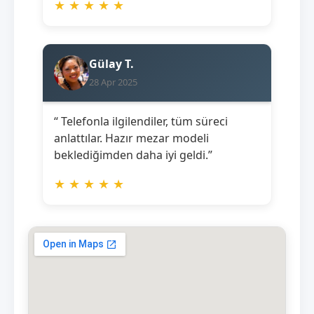
★
★
★
★
★
Gülay T.
28 Apr 2025
“ Telefonla ilgilendiler, tüm süreci
anlattılar. Hazır mezar modeli
beklediğimden daha iyi geldi.”
★
★
★
★
★