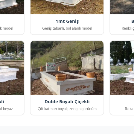
1mt Geniş
B
sik model
Geniş tabanlı, bol alanlı model
Renkli 
li
Duble Boyalı Çiçekli
al beyaz
Çift katman boyalı, zengin görünüm
İki ka