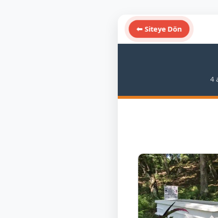
⬅ Siteye Dön
4 