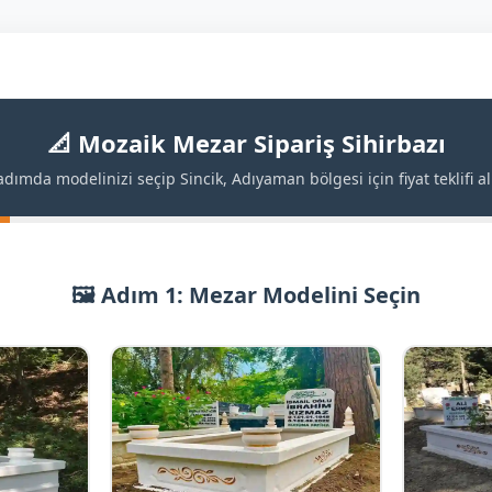
📐 Mozaik Mezar Sipariş Sihirbazı
adımda modelinizi seçip Sincik, Adıyaman bölgesi için fiyat teklifi al
🖼️ Adım 1: Mezar Modelini Seçin