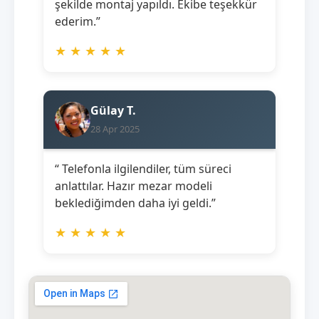
şekilde montaj yapıldı. Ekibe teşekkür
ederim.”
★
★
★
★
★
Gülay T.
28 Apr 2025
“ Telefonla ilgilendiler, tüm süreci
anlattılar. Hazır mezar modeli
beklediğimden daha iyi geldi.”
★
★
★
★
★