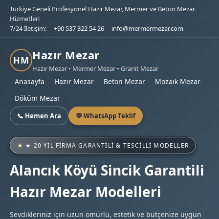
Türkiye Geneli Profesyonel Hazır Mezar, Mermer ve Beton Mezar
Hizmetleri
7/24 İletişim:
+90 537 322 54 26
info@mermermezar.com
Hazır Mezar
HM
Hazır Mezar • Mermer Mezar • Granit Mezar
Anasayfa
Hazır Mezar
Beton Mezar
Mozaik Mezar
Döküm Mezar
📞 Hemen Ara
💬 WhatsApp Teklif
★ 20 YIL FIRMA GARANTILI & TESCILLI MODELLER
Alancık Köyü Sincik Garantili
Hazır Mezar Modelleri
Sevdikleriniz için uzun ömürlü, estetik ve bütçenize uygun