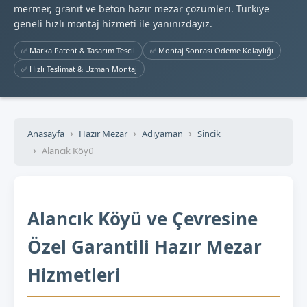
mermer, granit ve beton hazır mezar çözümleri. Türkiye
geneli hızlı montaj hizmeti ile yanınızdayız.
✅ Marka Patent & Tasarım Tescil
✅ Montaj Sonrası Ödeme Kolaylığı
✅ Hızlı Teslimat & Uzman Montaj
Anasayfa
Hazır Mezar
Adıyaman
Sincik
Alancık Köyü
Alancık Köyü ve Çevresine
Özel Garantili Hazır Mezar
Hizmetleri