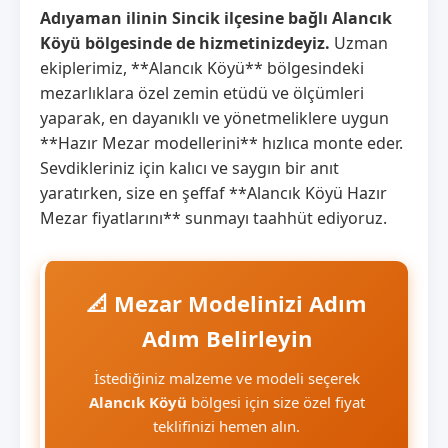
Adıyaman ilinin Sincik ilçesine bağlı Alancık
Köyü bölgesinde de hizmetinizdeyiz.
Uzman
ekiplerimiz, **Alancık Köyü** bölgesindeki
mezarlıklara özel zemin etüdü ve ölçümleri
yaparak, en dayanıklı ve yönetmeliklere uygun
**Hazır Mezar modellerini** hızlıca monte eder.
Sevdikleriniz için kalıcı ve saygın bir anıt
yaratırken, size en şeffaf **Alancık Köyü Hazır
Mezar fiyatlarını** sunmayı taahhüt ediyoruz.
📐 Mezar Modelinizi Adım
Adım Belirleyin
İstediğiniz malzeme ve modeli seçerek
Alancık Köyü
bölgesi için size özel fiyat
teklifinizi hemen alın.