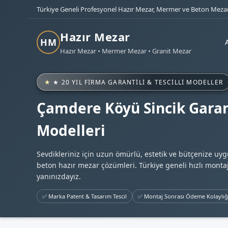
Türkiye Geneli Profesyonel Hazır Mezar, Mermer ve Beton Mezar
Hazır Mezar
HM
Hazır Mezar • Mermer Mezar • Granit Mezar
★ 20 YIL FIRMA GARANTILI & TESCILLI MODELLER
Çamdere Köyü Sincik Garan
Modelleri
Sevdikleriniz için uzun ömürlü, estetik ve bütçenize uy
beton hazır mezar çözümleri. Türkiye geneli hızlı montaj
yanınızdayız.
✅ Marka Patent & Tasarım Tescil
✅ Montaj Sonrası Ödeme Kolaylığ