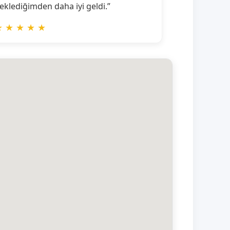
eklediğimden daha iyi geldi.”
★
★
★
★
★