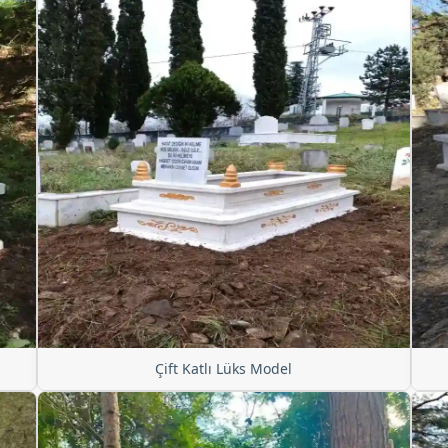
Çift Katlı Lüks Model