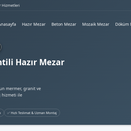
 Hizmetleri
Anasayfa
Hazır Mezar
Beton Mezar
Mozaik Mezar
Döküm 
tili Hazır Mezar
gun mermer, granit ve
 hizmeti ile
ı
✅ Hızlı Teslimat & Uzman Montaj