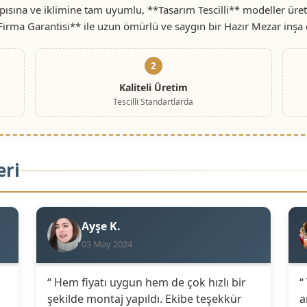
ısına ve iklimine tam uyumlu, **Tasarım Tescilli** modeller üret
 Firma Garantisi** ile uzun ömürlü ve saygın bir Hazır Mezar inşa 
2
Kaliteli Üretim
Tescilli Standartlarda
eri
Ayşe K.
03 May 2024
“ Hem fiyatı uygun hem de çok hızlı bir
“
şekilde montaj yapıldı. Ekibe teşekkür
a