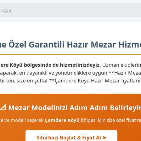
 Köyü
e Özel Garantili Hazır Mezar Hizme
dere Köyü bölgesinde de hizmetinizdeyiz.
Uzman ekiplerim
yaparak, en dayanıklı ve yönetmeliklere uygun **Hazır Mezar
yaratırken, size en şeffaf **Çamdere Köyü Hazır Mezar fiyatla
📐 Mezar Modelinizi Adım Adım Belirleyi
me ve modeli seçerek
Çamdere Köyü
bölgesi için size özel fiyat t
Sihirbazı Başlat & Fiyat Al ➤