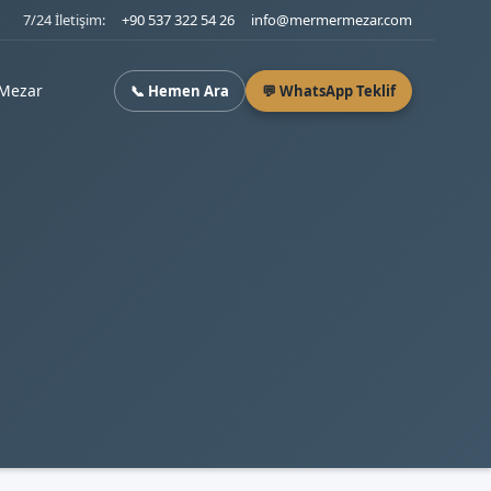
7/24 İletişim:
+90 537 322 54 26
info@mermermezar.com
Mezar
📞 Hemen Ara
💬 WhatsApp Teklif