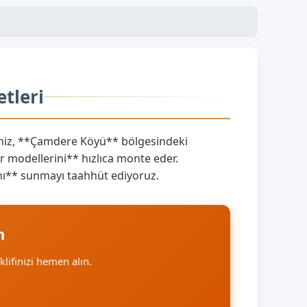
tleri
iz, **Çamdere Köyü** bölgesindeki
 modellerini** hızlıca monte eder.
rını** sunmayı taahhüt ediyoruz.
n
eklifinizi hemen alın.