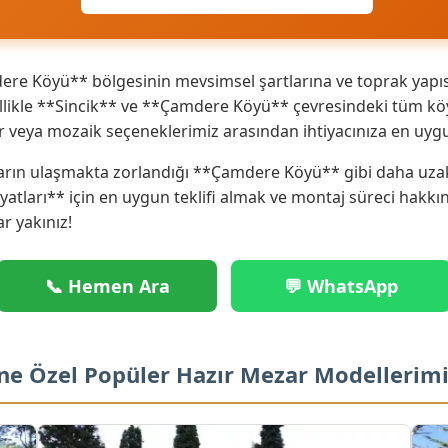
e Köyü** bölgesinin mevsimsel şartlarına ve toprak yapısı
ikle **Sincik** ve **Çamdere Köyü** çevresindeki tüm köy v
r veya mozaik seçeneklerimiz arasından ihtiyacınıza en uyg
arın ulaşmakta zorlandığı **Çamdere Köyü** gibi daha uzak 
iyatları** için en uygun teklifi almak ve montaj süreci hakk
ar yakınız!
📞 Hemen Ara
💬 WhatsApp
ne Özel Popüler Hazır Mezar Modellerim