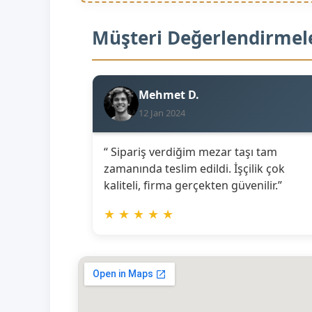
Müşteri Değerlendirmel
Mehmet D.
12 Jan 2024
“ Sipariş verdiğim mezar taşı tam
zamanında teslim edildi. İşçilik çok
kaliteli, firma gerçekten güvenilir.”
★
★
★
★
★