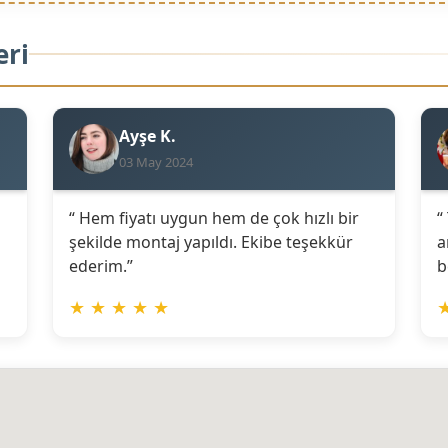
eri
Ayşe K.
03 May 2024
“ Hem fiyatı uygun hem de çok hızlı bir
“
şekilde montaj yapıldı. Ekibe teşekkür
a
ederim.”
b
★
★
★
★
★