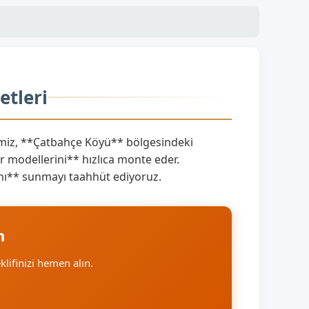
etleri
miz, **Çatbahçe Köyü** bölgesindeki
 modellerini** hızlıca monte eder.
rını** sunmayı taahhüt ediyoruz.
n
eklifinizi hemen alın.