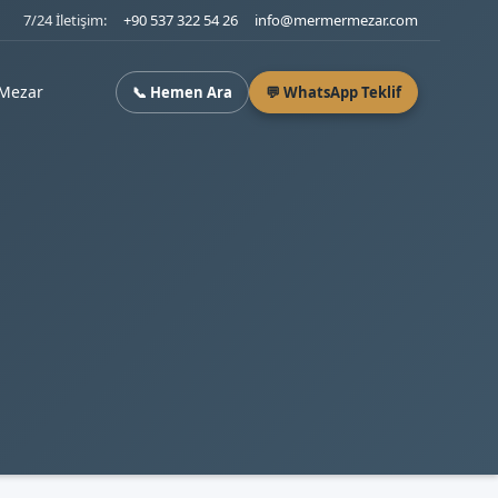
7/24 İletişim:
+90 537 322 54 26
info@mermermezar.com
Mezar
📞 Hemen Ara
💬 WhatsApp Teklif