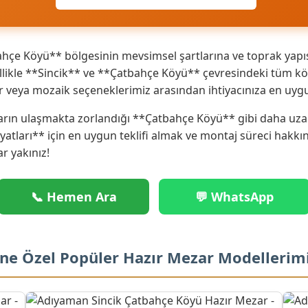
çe Köyü** bölgesinin mevsimsel şartlarına ve toprak yapıs
ikle **Sincik** ve **Çatbahçe Köyü** çevresindeki tüm köy 
r veya mozaik seçeneklerimiz arasından ihtiyacınıza en uyg
arın ulaşmakta zorlandığı **Çatbahçe Köyü** gibi daha uzak
iyatları** için en uygun teklifi almak ve montaj süreci hakk
ar yakınız!
📞 Hemen Ara
💬 WhatsApp
ine Özel Popüler Hazır Mezar Modellerim