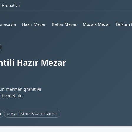
 Hizmetleri
Anasayfa
Hazır Mezar
Beton Mezar
Mozaik Mezar
Döküm 
tili Hazır Mezar
gun mermer, granit ve
 hizmeti ile
ı
✅ Hızlı Teslimat & Uzman Montaj