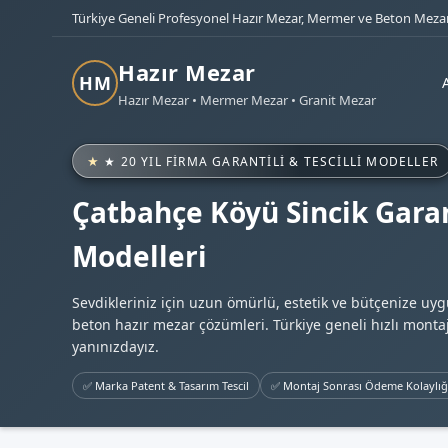
Türkiye Geneli Profesyonel Hazır Mezar, Mermer ve Beton Mezar
Hazır Mezar
HM
Hazır Mezar • Mermer Mezar • Granit Mezar
★ 20 YIL FIRMA GARANTILI & TESCILLI MODELLER
Çatbahçe Köyü Sincik Garan
Modelleri
Sevdikleriniz için uzun ömürlü, estetik ve bütçenize uy
beton hazır mezar çözümleri. Türkiye geneli hızlı montaj
yanınızdayız.
✅ Marka Patent & Tasarım Tescil
✅ Montaj Sonrası Ödeme Kolaylığ