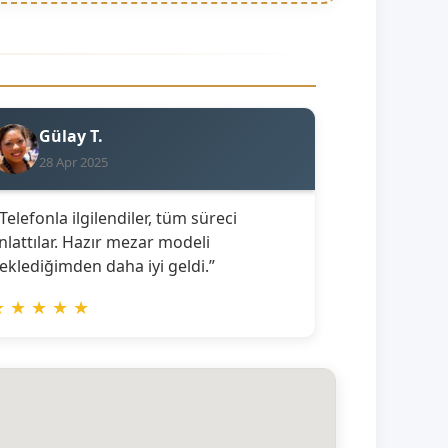
Gülay T.
28 Apr 2025
 Telefonla ilgilendiler, tüm süreci
nlattılar. Hazır mezar modeli
eklediğimden daha iyi geldi.”
★
★
★
★
★