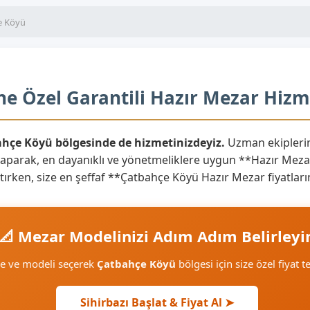
e Köyü
e Özel Garantili Hazır Mezar Hizm
bahçe Köyü bölgesinde de hizmetinizdeyiz.
Uzman ekipleri
yaparak, en dayanıklı ve yönetmeliklere uygun **Hazır Mezar
yaratırken, size en şeffaf **Çatbahçe Köyü Hazır Mezar fiyatla
📐 Mezar Modelinizi Adım Adım Belirleyi
me ve modeli seçerek
Çatbahçe Köyü
bölgesi için size özel fiyat t
Sihirbazı Başlat & Fiyat Al ➤