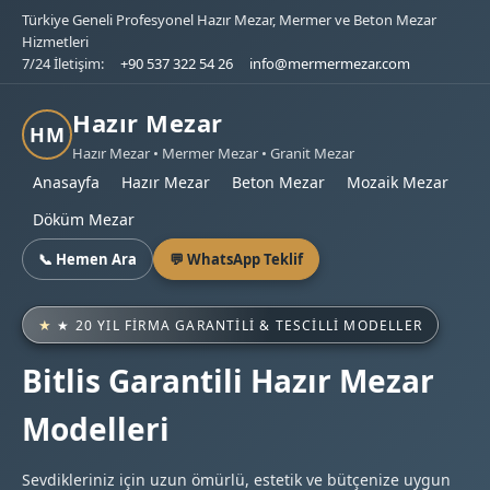
Türkiye Geneli Profesyonel Hazır Mezar, Mermer ve Beton Mezar
Hizmetleri
7/24 İletişim:
+90 537 322 54 26
info@mermermezar.com
Hazır Mezar
HM
Hazır Mezar • Mermer Mezar • Granit Mezar
Anasayfa
Hazır Mezar
Beton Mezar
Mozaik Mezar
Döküm Mezar
📞 Hemen Ara
💬 WhatsApp Teklif
★ 20 YIL FIRMA GARANTILI & TESCILLI MODELLER
Bitlis Garantili Hazır Mezar
Modelleri
Sevdikleriniz için uzun ömürlü, estetik ve bütçenize uygun