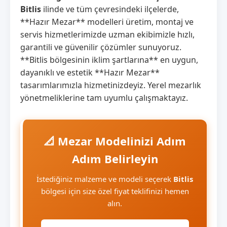
Bitlis
ilinde ve tüm çevresindeki ilçelerde,
**Hazır Mezar** modelleri üretim, montaj ve
servis hizmetlerimizde uzman ekibimizle hızlı,
garantili ve güvenilir çözümler sunuyoruz.
**Bitlis bölgesinin iklim şartlarına** en uygun,
dayanıklı ve estetik **Hazır Mezar**
tasarımlarımızla hizmetinizdeyiz. Yerel mezarlık
yönetmeliklerine tam uyumlu çalışmaktayız.
📐 Mezar Modelinizi Adım
Adım Belirleyin
İstediğiniz malzeme ve modeli seçerek
Bitlis
bölgesi için size özel fiyat teklifinizi hemen
alın.