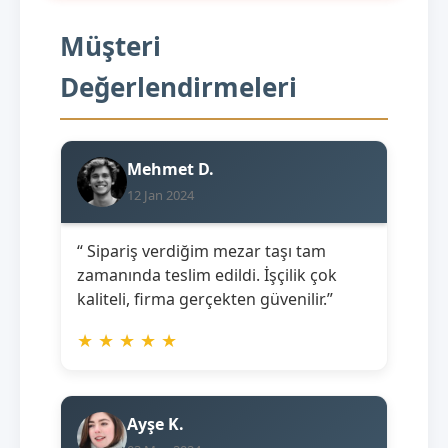
Müşteri
Değerlendirmeleri
Mehmet D.
12 Jan 2024
“ Sipariş verdiğim mezar taşı tam
zamanında teslim edildi. İşçilik çok
kaliteli, firma gerçekten güvenilir.”
★
★
★
★
★
Ayşe K.