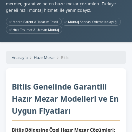
mermer, granit ve beton hazır mezar çözümleri. Türkiye
geneli hızlı montaj hizmeti ile yanınızdayız.
✅ Marka Patent & Tasarım Tescil
✅ Montaj Sonrası Ödeme Kolaylığı
✅ Hızlı Teslimat & Uzman Montaj
Anasayfa
Hazır Mezar
Bitlis
Bitlis Genelinde Garantili
Hazır Mezar Modelleri ve En
Uygun Fiyatları
Bitlis Bölgesine Özel Hazır Mezar Çözümleri: