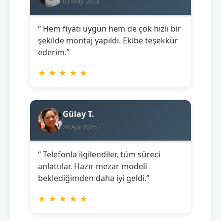
03 May 2024
“ Hem fiyatı uygun hem de çok hızlı bir
şekilde montaj yapıldı. Ekibe teşekkür
ederim.”
★
★
★
★
★
Gülay T.
28 Apr 2025
“ Telefonla ilgilendiler, tüm süreci
anlattılar. Hazır mezar modeli
beklediğimden daha iyi geldi.”
★
★
★
★
★