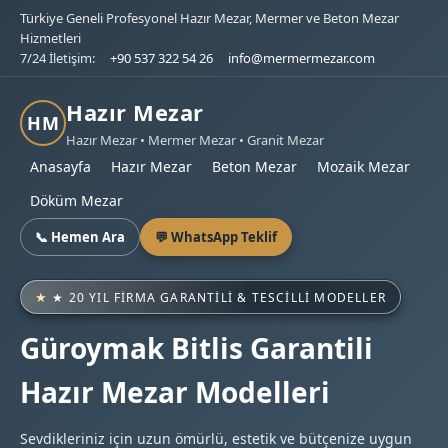
Türkiye Geneli Profesyonel Hazır Mezar, Mermer ve Beton Mezar
Hizmetleri
7/24 İletişim:
+90 537 322 54 26
info@mermermezar.com
Hazır Mezar
HM
Hazır Mezar • Mermer Mezar • Granit Mezar
Anasayfa
Hazır Mezar
Beton Mezar
Mozaik Mezar
Döküm Mezar
📞 Hemen Ara
💬 WhatsApp Teklif
★ 20 YIL FIRMA GARANTILI & TESCILLI MODELLER
Güroymak Bitlis Garantili
Hazır Mezar Modelleri
Sevdikleriniz için uzun ömürlü, estetik ve bütçenize uygun