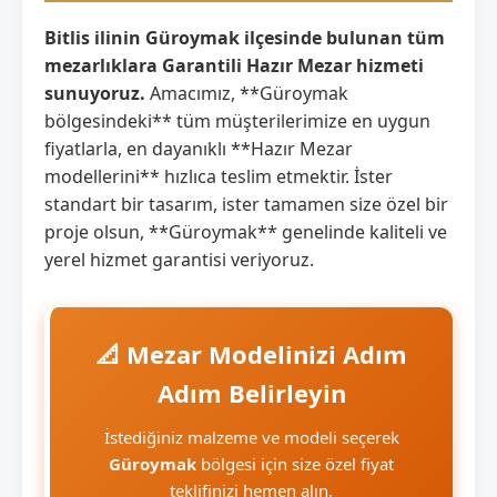
Bitlis ilinin Güroymak ilçesinde bulunan tüm
mezarlıklara Garantili Hazır Mezar hizmeti
sunuyoruz.
Amacımız, **Güroymak
bölgesindeki** tüm müşterilerimize en uygun
fiyatlarla, en dayanıklı **Hazır Mezar
modellerini** hızlıca teslim etmektir. İster
standart bir tasarım, ister tamamen size özel bir
proje olsun, **Güroymak** genelinde kaliteli ve
yerel hizmet garantisi veriyoruz.
📐 Mezar Modelinizi Adım
Adım Belirleyin
İstediğiniz malzeme ve modeli seçerek
Güroymak
bölgesi için size özel fiyat
teklifinizi hemen alın.