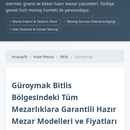
mermer, granit ve beton hazır mezar çözümleri. Türkiye
geneli hızlı montaj hizmeti ile yanınızdayız.
✅ Marka Patent & Tasarım Tescil
✅ Montaj Sonrası Ödeme Kolaylığı
✅ Hızlı Teslimat & Uzman Montaj
Anasayfa
Hazır Mezar
Bitlis
Güroymak
Güroymak Bitlis
Bölgesindeki Tüm
Mezarlıklara Garantili Hazır
Mezar Modelleri ve Fiyatları