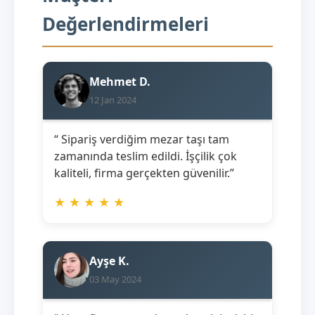
Değerlendirmeleri
Mehmet D.
12 Jan 2024
“ Sipariş verdiğim mezar taşı tam
zamanında teslim edildi. İşçilik çok
kaliteli, firma gerçekten güvenilir.”
★
★
★
★
★
Ayşe K.
03 May 2024