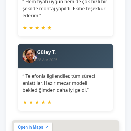
“ Hem fiyatı uygun hem de çok hızlı bir
şekilde montaj yapıldı. Ekibe teşekkür
ederim.”
★
★
★
★
★
Gülay T.
28 Apr 2025
“ Telefonla ilgilendiler, tüm süreci
anlattılar. Hazır mezar modeli
beklediğimden daha iyi geldi.”
★
★
★
★
★