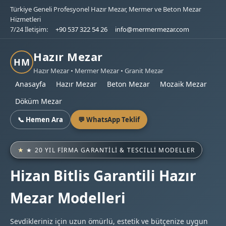
Türkiye Geneli Profesyonel Hazır Mezar, Mermer ve Beton Mezar
Hizmetleri
7/24 İletişim:
+90 537 322 54 26
info@mermermezar.com
Hazır Mezar
HM
Hazır Mezar • Mermer Mezar • Granit Mezar
Anasayfa
Hazır Mezar
Beton Mezar
Mozaik Mezar
Döküm Mezar
📞 Hemen Ara
💬 WhatsApp Teklif
★ 20 YIL FIRMA GARANTILI & TESCILLI MODELLER
Hizan Bitlis Garantili Hazır
Mezar Modelleri
Sevdikleriniz için uzun ömürlü, estetik ve bütçenize uygun