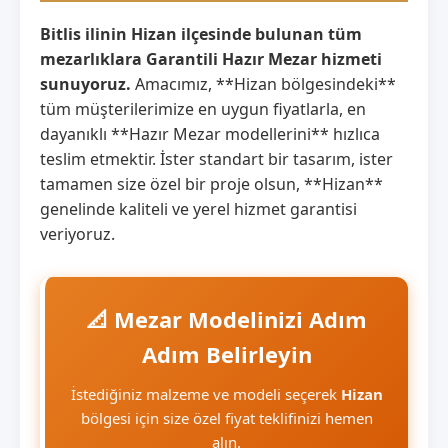
Bitlis ilinin Hizan ilçesinde bulunan tüm
mezarlıklara Garantili Hazır Mezar hizmeti
sunuyoruz.
Amacımız, **Hizan bölgesindeki**
tüm müşterilerimize en uygun fiyatlarla, en
dayanıklı **Hazır Mezar modellerini** hızlıca
teslim etmektir. İster standart bir tasarım, ister
tamamen size özel bir proje olsun, **Hizan**
genelinde kaliteli ve yerel hizmet garantisi
veriyoruz.
📐 Mezar Modelinizi Adım
Adım Belirleyin
İstediğiniz malzeme ve modeli seçerek
Hizan
bölgesi için size özel fiyat teklifinizi hemen
alın.