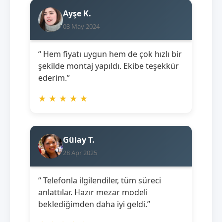
Ayşe K.
03 May 2024
“ Hem fiyatı uygun hem de çok hızlı bir
şekilde montaj yapıldı. Ekibe teşekkür
ederim.”
★
★
★
★
★
Gülay T.
28 Apr 2025
“ Telefonla ilgilendiler, tüm süreci
anlattılar. Hazır mezar modeli
beklediğimden daha iyi geldi.”